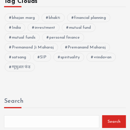
Tag Clouds
bhajan marg
bhakti
financial planning
India
investment
mutual fund
mutual funds
personal finance
Premanand Ji Maharaj
Premanand Maharaj
satsang
SIP
spirituality
vrindavan
म्यूचुअल फंड
Search
Search