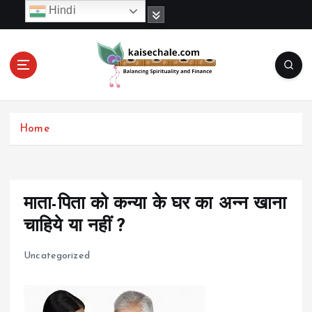
S
Hindi
k
i
p
t
o
c
o
Home
n
t
e
n
t
माता-पिता को कन्या के घर का अन्न खाना
चाहिये या नहीं ?
Uncategorized