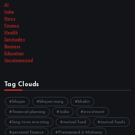
AI
India
News
Finance
Health
Spirituality
Business
Education
Uncategorized
Tag Clouds
bhajan
bhajan marg
bhakti
financial planning
India
investment
long term investing
mutual fund
mutual funds
personal finance
Premanand Ji Maharaj