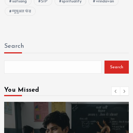
satsang
SIP
spirituality
vrindavan
म्यूचुअल फंड
Search
Search
You Missed