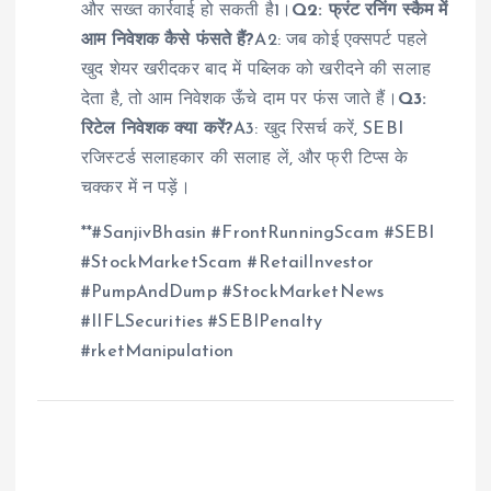
और सख्त कार्रवाई हो सकती है1।
Q2: फ्रंट रनिंग स्कैम में
आम निवेशक कैसे फंसते हैं?
A2: जब कोई एक्सपर्ट पहले
खुद शेयर खरीदकर बाद में पब्लिक को खरीदने की सलाह
देता है, तो आम निवेशक ऊँचे दाम पर फंस जाते हैं।
Q3:
रिटेल निवेशक क्या करें?
A3: खुद रिसर्च करें, SEBI
रजिस्टर्ड सलाहकार की सलाह लें, और फ्री टिप्स के
चक्कर में न पड़ें।
**#SanjivBhasin #FrontRunningScam #SEBI
#StockMarketScam #RetailInvestor
#PumpAndDump #StockMarketNews
#IIFLSecurities #SEBIPenalty
#rketManipulation