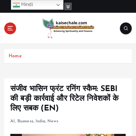
S
Hindi
k
i
p
t
o
c
o
Home
n
t
e
n
t
संजीव भासिन फ्रंट रनिंग स्कैम: SEBI
की बड़ी कार्रवाई और रिटेल निवेशकों के
लिए सबक (EN)
AI
,
Business
,
India
,
News