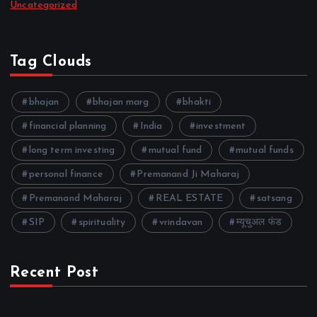
Uncategorized
Tag Clouds
bhajan
bhajan marg
bhakti
financial planning
India
investment
long term investing
mutual fund
mutual funds
personal finance
Premanand Ji Maharaj
Premanand Maharaj
REAL ESTATE
satsang
SIP
spirituality
vrindavan
म्यूचुअल फंड
Recent Post