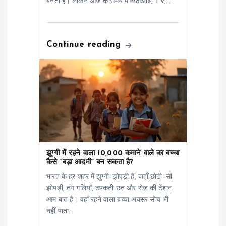
o
बनता है। लेकिन आज के समय में mobile, TV,…
n
Continue reading
झुग्गी में रहने वाला 10,000 कमाने वाले का बच्चा
कैसे “बड़ा आदमी” बन सकता है?
भारत के हर शहर में झुग्गी–झोपड़ी हैं, जहाँ छोटी–सी
झोपड़ी, तंग गलियाँ, टपकती छत और रोज़ की टेंशन
आम बात है। वहाँ रहने वाला बच्चा अक्सर सोच भी
नहीं पाता…