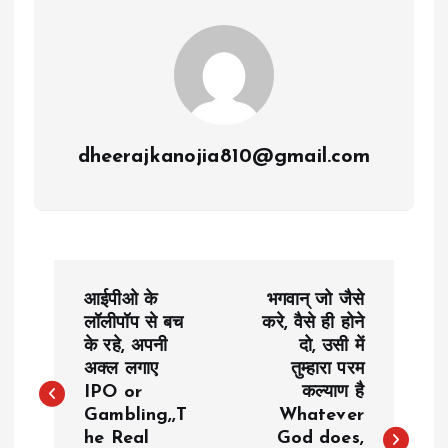
dheerajkanojia810@gmail.com
P
आईपीओ के
भगवान् जो जैसे
o
लॉलीपॉप से बच
करे, वैसे ही होने
के रहे, अपनी
दो, उसी में
अक्ल लगाए
तुम्हारा परम
s
IPO or
कल्याण है
Gambling,,T
Whatever
t
he Real
God does,