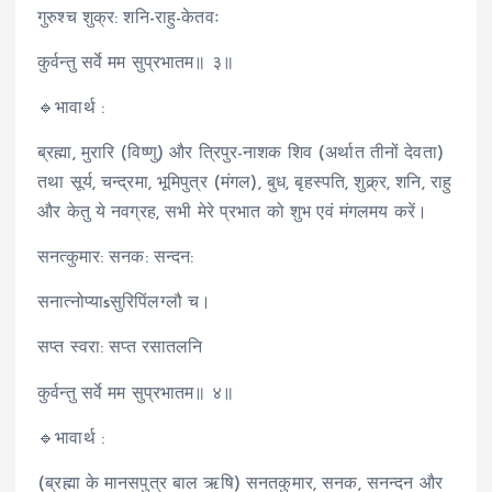
गुरुश्च शुक्र: शनि-राहु-केतवः
कुर्वन्तु सर्वे मम सुप्रभातम॥ ३॥
🔹भावार्थ :
ब्रह्मा, मुरारि (विष्णु) और त्रिपुर-नाशक शिव (अर्थात तीनों देवता)
तथा सूर्य, चन्द्रमा, भूमिपुत्र (मंगल), बुध, बृहस्पति, शुक्र्र, शनि, राहु
और केतु ये नवग्रह, सभी मेरे प्रभात को शुभ एवं मंगलमय करें।
सनत्कुमार: सनक: सन्दन:
सनात्नोप्याsसुरिपिंलग्लौ च।
सप्त स्वरा: सप्त रसातलनि
कुर्वन्तु सर्वे मम सुप्रभातम॥ ४॥
🔹भावार्थ :
(ब्रह्मा के मानसपुत्र बाल ऋषि) सनतकुमार, सनक, सनन्दन और