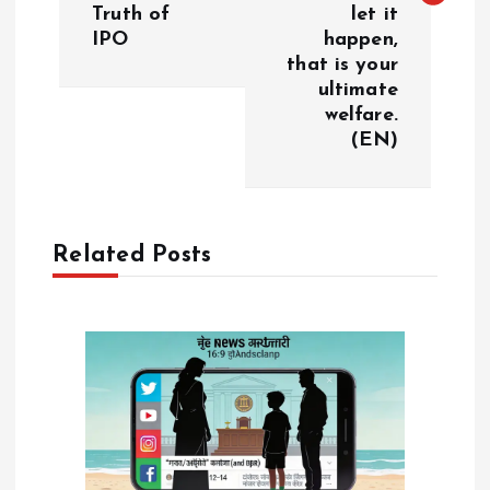
Truth of
let it
n
IPO
happen,
that is your
a
ultimate
welfare.
v
(EN)
i
g
Related Posts
a
t
i
o