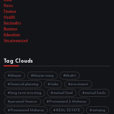
News
Finance
Health
Spirituality
Business
Education
Uncategorized
Tag Clouds
bhajan
bhajan marg
bhakti
financial planning
India
investment
long term investing
mutual fund
mutual funds
personal finance
Premanand Ji Maharaj
Premanand Maharaj
REAL ESTATE
satsang