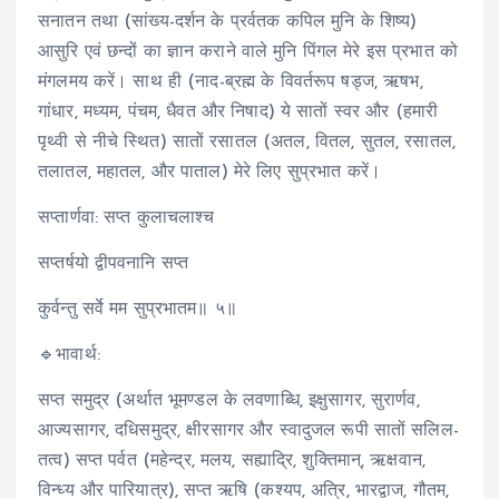
सनातन तथा (सांख्य-दर्शन के प्रर्वतक कपिल मुनि के शिष्य)
आसुरि एवं छन्दों का ज्ञान कराने वाले मुनि पिंगल मेरे इस प्रभात को
मंगलमय करें। साथ ही (नाद-ब्रह्म के विवर्तरूप षड्ज, ऋषभ,
गांधार, मध्यम, पंचम, धैवत और निषाद) ये सातों स्वर और (हमारी
पृथ्वी से नीचे स्थित) सातों रसातल (अतल, वितल, सुतल, रसातल,
तलातल, महातल, और पाताल) मेरे लिए सुप्रभात करें।
सप्तार्णवा: सप्त कुलाचलाश्च
सप्तर्षयो द्वीपवनानि सप्त
कुर्वन्तु सर्वे मम सुप्रभातम॥ ५॥
🔹भावार्थ:
सप्त समुद्र (अर्थात भूमण्डल के लवणाब्धि, इक्षुसागर, सुरार्णव,
आज्यसागर, दधिसमुद्र, क्षीरसागर और स्वादुजल रूपी सातों सलिल-
तत्व) सप्त पर्वत (महेन्द्र, मलय, सह्याद्रि, शुक्तिमान्, ऋक्षवान,
विन्ध्य और पारियात्र), सप्त ऋषि (कश्यप, अत्रि, भारद्वाज, गौतम,