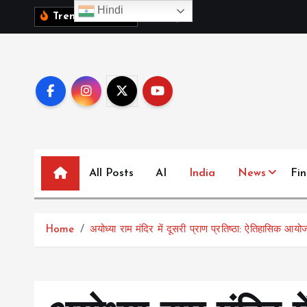
S
Hindi
1
0
व
क
ब
च
च
,
Trending News:
k
i
p
t
o
c
o
n
All Posts
AI
India
News
Fi
t
e
n
t
Home
अयोध्या राम मंदिर में दूसरी प्राण प्रतिष्ठा: ऐतिहासिक आ