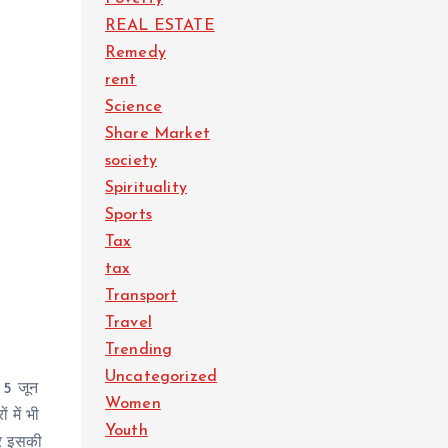
REAL ESTATE
Remedy
rent
Science
Share Market
society
Spirituality
Sports
Tax
tax
Transport
Travel
Trending
Uncategorized
र 5 जून
Women
 में भी
Youth
और इसकी