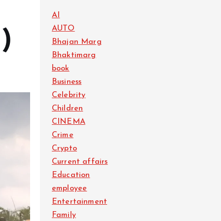
AI
AUTO
N)
Bhajan Marg
Bhaktimarg
book
Business
Celebrity
Children
CINEMA
Crime
Crypto
Current affairs
Education
employee
Entertainment
Family