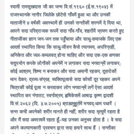
स्वामी रामसुखदास जी
का जन्म वि.सं.१९६० (ई.स.१९०४) में
राजस्थानके नागौर जिलेके छोटेसे गाँवमें हुआ था और उनकी
माताजीने ४ वर्षकी अवस्थामें ही उनको सन्तोंकी शरणमें दे दिया था,
आपने सदा परिव्राजक रूपमें सदा गाँव-गाँव, शहरोंमें भ्रमण करते हुए
गीताजीका ज्ञान जन-जन तक पहुँचाया और साधु-समाजके लिए एक
आदर्श स्थापित किया कि साधु-जीवन कैसे त्यागमय, अपरिग्रही,
अनिकेत और जल-कमलवत् होना चाहिए और सदा एक-एक क्षणका
सदुपयोग करके लोगोंको अपनेमें न लगाकर सदा भगवान्‌में लगाकर;
कोई आश्रम, शिष्य न बनाकर और सदा अमानी रहकर, दूसरोकों
मान देकर; द्रव्य-संग्रह, व्यक्तिपूजासे सदा कोसों दूर रहकर अपने
चित्रकी कोई पूजा न करवाकर लोग भगवान्‌में लगें ऐसा आदर्श
स्थापित कर गंगातट, स्वर्गाश्रम, हृषिकेशमें आषाढ़ कृष्ण द्वादशी
वि.सं.२०६२ (दि. ३.७.२००५) ब्राह्ममुहूर्तमें भगवद्-धाम पधारें ।
सन्त कभी अपनेको शरीर मानते ही नहीं, शरीर सदा मृत्युमें रहता है
और मैं सदा अमरत्वमें रहता हूँ‒यह उनका अनुभव होता है । वे सदा
अपने कल्याणकारी प्रवचन द्वारा सदा हमारे साथ हैं । सन्तोंका