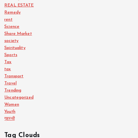
REAL ESTATE
Remedy
rent
Science
Share Market
society
Spirituality
Sports
Tax
tax
Transport
Travel
Trending
Uncategorized
Women
Youth
गृहस्थी
Tag Clouds