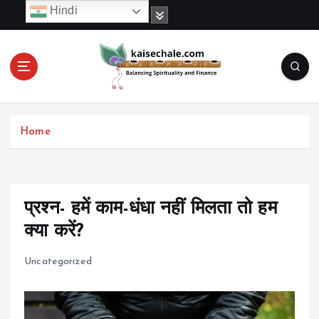
S
Hindi
k
i
p
t
o
c
o
Home
n
t
e
n
t
प्रश्न- हमें काम-धंधा नहीं मिलता तो हम
क्या करें?
Uncategorized