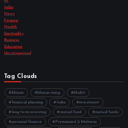
AI
India
News
Finance
Health
Spirituality
Business
Education
Uncategorized
Tag Clouds
bhajan
bhajan marg
bhakti
financial planning
India
investment
long term investing
mutual fund
mutual funds
personal finance
Premanand Ji Maharaj