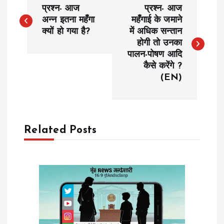
P
प्रश्न- आज
प्रश्न- आज
o
अन्न इतना महँगा
महँगाई के जमाने
क्यों हो गया है?
में अधिक सन्तान
होगी तो उनका
s
पालन-पोषण आदि
कैसे करेंगे ?
t
(EN)
n
a
Related Posts
v
i
g
a