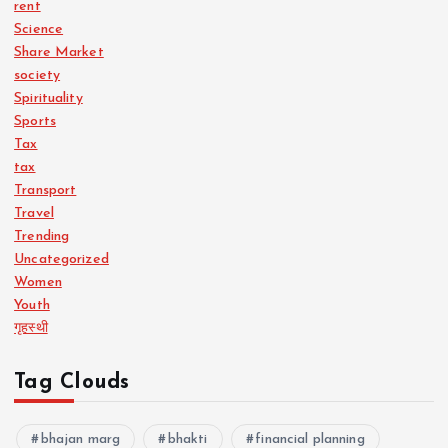
rent
Science
Share Market
society
Spirituality
Sports
Tax
tax
Transport
Travel
Trending
Uncategorized
Women
Youth
गृहस्थी
Tag Clouds
bhajan marg
bhakti
financial planning