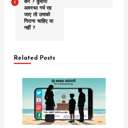
करें ? कुंवारी
अवस्था गर्भ रह
t
जाए तो उसको
गिराना चाहिए या
n
नहीं ?
a
v
Related Posts
i
g
a
t
i