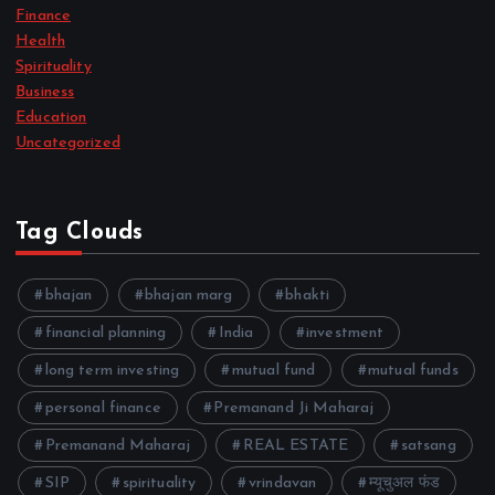
Finance
Health
Spirituality
Business
Education
Uncategorized
Tag Clouds
bhajan
bhajan marg
bhakti
financial planning
India
investment
long term investing
mutual fund
mutual funds
personal finance
Premanand Ji Maharaj
Premanand Maharaj
REAL ESTATE
satsang
SIP
spirituality
vrindavan
म्यूचुअल फंड