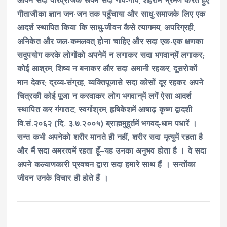
आपने सदा परिव्राजक रूपमें सदा गाँव-गाँव, शहरोंमें भ्रमण करते हुए
गीताजीका ज्ञान जन-जन तक पहुँचाया और साधु-समाजके लिए एक
आदर्श स्थापित किया कि साधु-जीवन कैसे त्यागमय, अपरिग्रही,
अनिकेत और जल-कमलवत् होना चाहिए और सदा एक-एक क्षणका
सदुपयोग करके लोगोंको अपनेमें न लगाकर सदा भगवान्‌में लगाकर;
कोई आश्रम, शिष्य न बनाकर और सदा अमानी रहकर, दूसरोकों
मान देकर; द्रव्य-संग्रह, व्यक्तिपूजासे सदा कोसों दूर रहकर अपने
चित्रकी कोई पूजा न करवाकर लोग भगवान्‌में लगें ऐसा आदर्श
स्थापित कर गंगातट, स्वर्गाश्रम, हृषिकेशमें आषाढ़ कृष्ण द्वादशी
वि.सं.२०६२ (दि. ३.७.२००५) ब्राह्ममुहूर्तमें भगवद्-धाम पधारें ।
सन्त कभी अपनेको शरीर मानते ही नहीं, शरीर सदा मृत्युमें रहता है
और मैं सदा अमरत्वमें रहता हूँ‒यह उनका अनुभव होता है । वे सदा
अपने कल्याणकारी प्रवचन द्वारा सदा हमारे साथ हैं । सन्तोंका
जीवन उनके विचार ही होते हैं ।