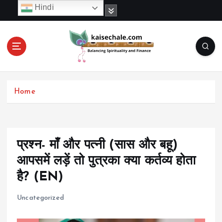
S
Hindi
k
i
p
t
o
c
o
Home
n
t
e
n
t
प्रश्न- माँ और पत्नी (सास और बहू)
आपसमें लड़ें तो पुत्रका क्या कर्तव्य होता
है? (EN)
Uncategorized