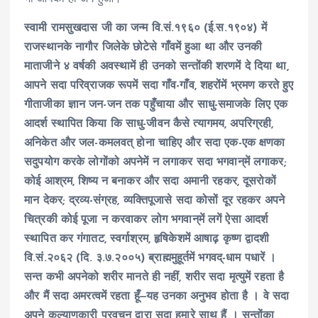
स्वामी रामसुखदास जी
का जन्म वि.सं.१९६० (ई.स.१९०४) में
राजस्थानके नागौर जिलेके छोटेसे गाँवमें हुआ था और उनकी
माताजीने ४ वर्षकी अवस्थामें ही उनको सन्तोंकी शरणमें दे दिया था,
आपने सदा परिव्राजक रूपमें सदा गाँव-गाँव, शहरोंमें भ्रमण करते हुए
गीताजीका ज्ञान जन-जन तक पहुँचाया और साधु-समाजके लिए एक
आदर्श स्थापित किया कि साधु-जीवन कैसे त्यागमय, अपरिग्रही,
अनिकेत और जल-कमलवत् होना चाहिए और सदा एक-एक क्षणका
सदुपयोग करके लोगोंको अपनेमें न लगाकर सदा भगवान्‌में लगाकर;
कोई आश्रम, शिष्य न बनाकर और सदा अमानी रहकर, दूसरोकों
मान देकर; द्रव्य-संग्रह, व्यक्तिपूजासे सदा कोसों दूर रहकर अपने
चित्रकी कोई पूजा न करवाकर लोग भगवान्‌में लगें ऐसा आदर्श
स्थापित कर गंगातट, स्वर्गाश्रम, हृषिकेशमें आषाढ़ कृष्ण द्वादशी
वि.सं.२०६२ (दि. ३.७.२००५) ब्राह्ममुहूर्तमें भगवद्-धाम पधारें ।
सन्त कभी अपनेको शरीर मानते ही नहीं, शरीर सदा मृत्युमें रहता है
और मैं सदा अमरत्वमें रहता हूँ‒यह उनका अनुभव होता है । वे सदा
अपने कल्याणकारी प्रवचन द्वारा सदा हमारे साथ हैं । सन्तोंका