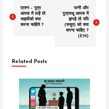
P
प्रश्न – पुत्र
पत्नी और
o
आपस में लड़ें तो
पुत्रवधू आपस में
भाइयोंको क्या
झगड़े तो पति
करना चाहिये ?
(ससुर) को क्या
s
करना चाहिए ?
(EN)
t
n
a
Related Posts
v
i
g