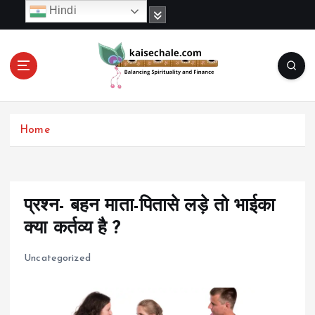
S
Hindi
k
i
p
t
o
c
o
Home
n
t
e
n
t
प्रश्न- बहन माता-पितासे लड़े तो भाईका
क्या कर्तव्य है ?
Uncategorized