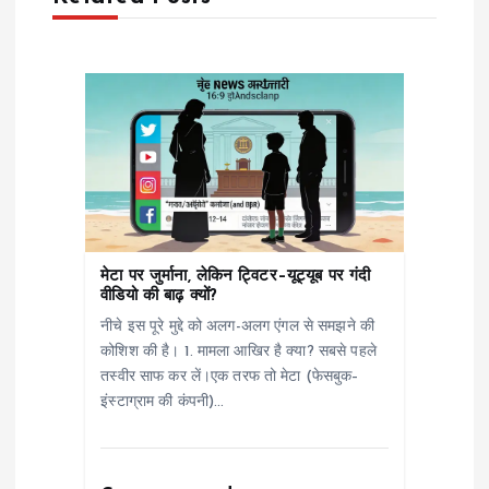
a
v
i
g
a
मेटा पर जुर्माना, लेकिन ट्विटर–यूट्यूब पर गंदी
t
वीडियो की बाढ़ क्यों?
नीचे इस पूरे मुद्दे को अलग-अलग एंगल से समझने की
i
कोशिश की है। 1. मामला आखिर है क्या? सबसे पहले
तस्वीर साफ कर लें।एक तरफ तो मेटा (फेसबुक–
o
इंस्टाग्राम की कंपनी)…
n