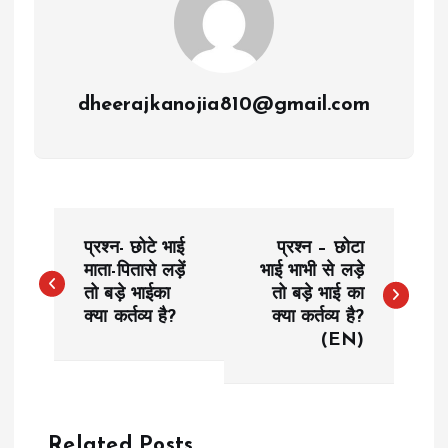
dheerajkanojia810@gmail.com
P
प्रश्न- छोटे भाई
प्रश्न – छोटा
o
माता-पितासे लड़ें
भाई भाभी से लड़े
तो बड़े भाईका
तो बड़े भाई का
क्या कर्तव्य है?
क्या कर्तव्य है?
s
(EN)
t
n
Related Posts