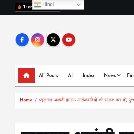
S
Hindi
1
0
व
क
ब
च
च
,
द
Trending News:
k
i
p
t
o
c
o
n
All Posts
AI
India
News
Fi
t
e
n
t
Home
पहलगाम आतंकी हमला- आतंकवादियों को समाप्त कर दो, पुण्य