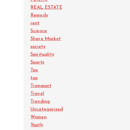
REAL ESTATE
Remedy
rent
Science
Share Market
society
Spirituality
Sports
Tax
tax
Transport
Travel
Trending
Uncategorized
Women
Youth