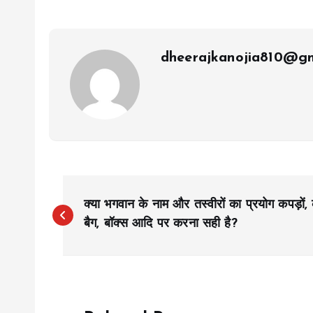
dheerajkanojia810@gm
P
क्या भगवान के नाम और तस्वीरों का प्रयोग कपड़ों, क
o
बैग, बॉक्स आदि पर करना सही है?
s
t