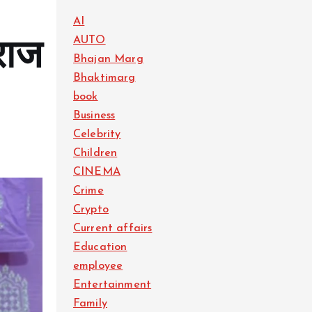
AI
AUTO
ाराज
Bhajan Marg
Bhaktimarg
book
Business
Celebrity
Children
CINEMA
Crime
Crypto
Current affairs
Education
employee
Entertainment
Family