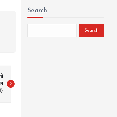
Search
Search
वो
ाब
N)