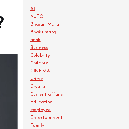
AI
AUTO
?
Bhajan Marg
Bhaktimarg
book
Business
Celebrity
Children
CINEMA
Crime
Crypto
Current affairs
Education
employee
Entertainment
Family