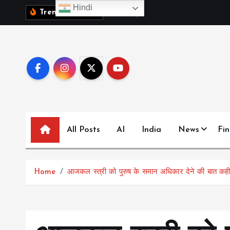
S
Hindi
1
0
व
क
ब
च
च
,
द
Trending News:
k
i
p
t
o
c
o
n
All Posts
AI
India
News
Fi
t
e
n
Home
आजकल स्त्री को पुरुष के समान अधिकार देने की बात कही ज
t