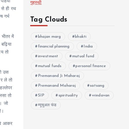
पहियों
गृहस्थी
 से ही रथ
 गर्भ
Tag Clouds
bhajan marg
bhakti
भीतर में
 बढ़िया
financial planning
India
ाय तो
investment
mutual fund
mutual funds
personal finance
 तो उस
Premanand Ji Maharaj
कर ले तो
Premanand Maharaj
satsang
हल्लेपर
SIP
spirituality
vrindavan
ालसा तो
ै। जो
म्यूचुअल फंड
है।
 वे आकर