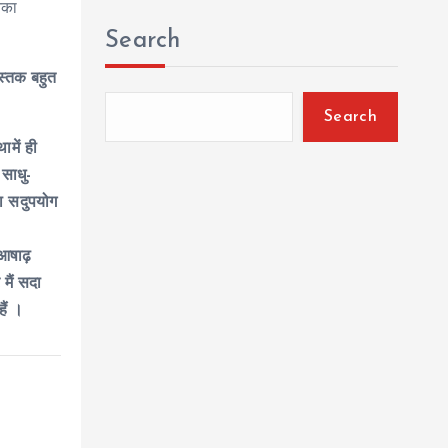
नका
Search
ुस्तक बहुत
Search
में ही
 साधु-
ा सदुपयोग
ं आषाढ़
 मैं सदा
ैं ।