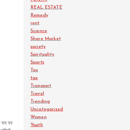
REAL ESTATE
Remedy
rent
Science
Share Market
society
Spirituality
Sports
Tax
tax
Transport
Travel
Trending
Uncategorized
Women
के घर पर
Youth