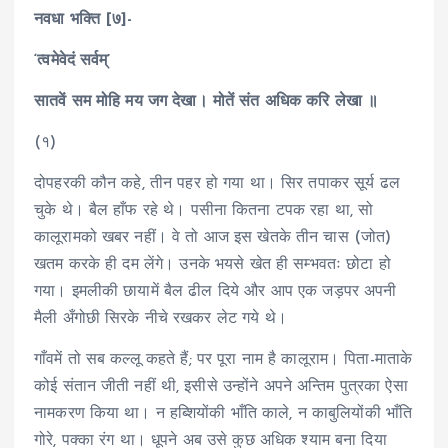
नवधा भक्ति [७]-
‘त्वमेवेदं सर्वम्’
सातवें सम मोहि मय जग देखा। मोतें संत अधिक करि लेखा ॥
(१)
दोपहरकी कौन कहे, तीन पहर हो गया था। सिर तपाकर सूर्य ढल
चुके थे। बैल हाँफ रहे थे। पसीना कितना टपक रहा था, सो
कालूरामको खबर नहीं। वे तो आज इस खेतके तीन चास (जोत)
खतम करके ही दम लेंगे। उनके भयसे खेत ही सम्भवतः छोटा हो
गया। इमलीकी छायामें बैल ढील दिये और आप एक जड़पर अपनी
मैली अँगोछी सिरके नीचे रखकर लेट गये थे।
गाँवमें तो सब कल्लू कहते हैं; पर पूरा नाम है कालूराम। पिता-माताके
कोई संतान जीती नहीं थी, इसीसे उन्होंने अपने अन्तिम पुत्रका ऐसा
नामकरण किया था। न हब्शियोंकी भाँति काले, न काबुलियोंकी भाँति
गोरे, पक्का रंग था। धूपने अब उसे कुछ अधिक श्याम बना दिया