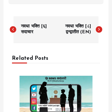
P
नवधा भक्ति [६]
नवधा भक्ति [८]
o
सदाचार
द्वन्द्वातीत (EN)
s
t
Related Posts
n
a
v
i