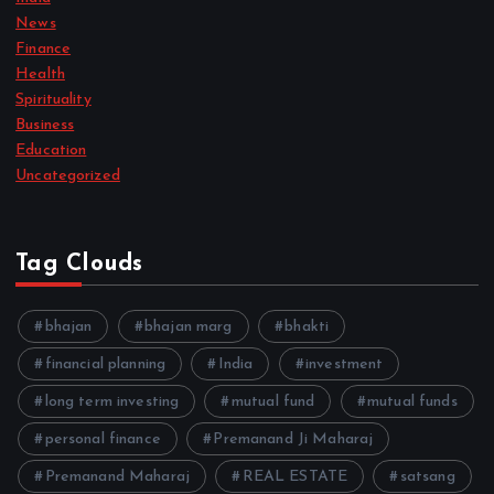
News
Finance
Health
Spirituality
Business
Education
Uncategorized
Tag Clouds
bhajan
bhajan marg
bhakti
financial planning
India
investment
long term investing
mutual fund
mutual funds
personal finance
Premanand Ji Maharaj
Premanand Maharaj
REAL ESTATE
satsang