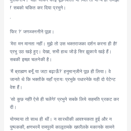
मुसकराये। ‘वहाँ जाकर कोई पूछनेवाला भी मिले तो भाग्य ही समझो
!’ सबको चकित कर दिया प्रभुने।
‘
फिर ?’ जगज्जननीने पूछा।
‘मेरा मन मानता नहीं। मुझे तो उस भक्तराजका दर्शन करना ही है!’
प्रभु उठ खड़े हुए। देखा, सभी हाथ जोड़े सिर झुकाये खड़े हैं।
सबकी इच्छा चलनेकी है।
‘मैं ब्राह्मण बनूँ या जटा बढ़ाऊँ?’ हनुमान्‌जीने पूछ ही लिया। वे
जानते थे कि भक्तोंके यहाँ प्रायः प्रभुके पधारनेके यही दो पेटेन्ट
वेश हैं।
‘सो कुछ नहीं! ऐसे ही चलेंगे!’ प्रभुने सबके लिये सहमति प्रकट कर
दी।
योगमाया तो साथ ही थीं। न सारथीकी आवश्यकता हुई और न
पुष्पककी, क्षणभरमें रामपुरमें कालूरामके खपरैलके मकानके सामने