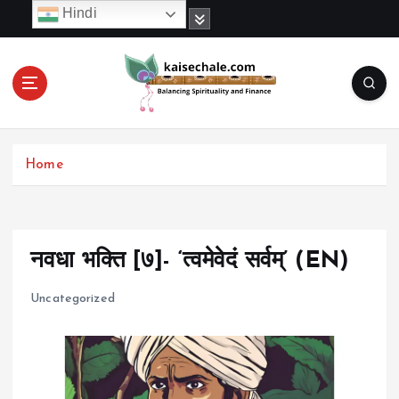
S
Hindi
k
i
p
t
o
c
o
Home
n
t
e
n
t
नवधा भक्ति [७]- ‘त्वमेवेदं सर्वम्’ (EN)
Uncategorized