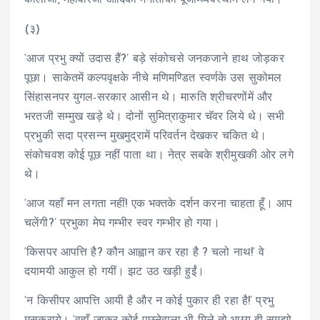
कालीजी, महावीरजी आदिकी मनौतीकी पूजा-व्यवस्थामें लग गयी।
(३)
‘आज प्रभु क्यों उदास हैं?’ बड़े संकोचसे जनकजाने हाथ जोड़कर
पूछा। साकेतमें कल्पवृक्षके नीचे मणिमण्डित स्वर्णके उस सुकोमल
सिंहासनपर युगल-सरकार आसीन थे। मारुति श्रीचरणोंमें और
भरतजी सम्मुख खड़े थे। दोनों सुमित्राकुमार चॅवर लिये थे। सभी
प्रभुकी सदा प्रसन्न मुखमुद्रामें परिवर्तन देखकर चकित थे।
संकोचवश कोई पूछ नहीं पाता था। नेत्र सबके श्रीमुखकी ओर लगे
थे।
‘आज यहाँ मन लगता नहीं! एक भक्तके दर्शन करना चाहता हूँ। आप
चलेंगी?’ प्रभुका मेघ गम्भीर स्वर गम्भीर हो गया।
‘किसपर आपत्ति है? कौन आह्वान कर रहा है ? चलो नाथ!’ वे
दयामयी आकुल हो गयीं। झट उठ खड़ी हुईं।
‘न किसीपर आपत्ति आयी है और न कोई पुकार ही रहा है!’ प्रभु