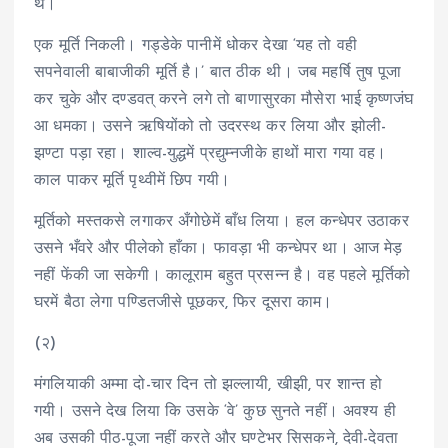
थे।
एक मूर्ति निकली। गड्डेके पानीमें धोकर देखा ‘यह तो वही
सपनेवाली बाबाजीकी मूर्ति है।’ बात ठीक थी। जब महर्षि तुष पूजा
कर चुके और दण्डवत् करने लगे तो बाणासुरका मौसेरा भाई कृष्णजंघ
आ धमका। उसने ऋषियोंको तो उदरस्थ कर लिया और झोली-
झण्टा पड़ा रहा। शाल्व-युद्धमें प्रद्युम्नजीके हाथों मारा गया वह।
काल पाकर मूर्ति पृथ्वीमें छिप गयी।
मूर्तिको मस्तकसे लगाकर अँगोछेमें बाँध लिया। हल कन्धेपर उठाकर
उसने भँवरे और पीलेको हाँका। फावड़ा भी कन्धेपर था। आज मेड़
नहीं फेंकी जा सकेगी। कालूराम बहुत प्रसन्न है। वह पहले मूर्तिको
घरमें बैठा लेगा पण्डितजीसे पूछकर, फिर दूसरा काम।
(२)
मंगलियाकी अम्मा दो-चार दिन तो झल्लायी, खीझी, पर शान्त हो
गयी। उसने देख लिया कि उसके ‘वे’ कुछ सुनते नहीं। अवश्य ही
अब उसकी पीठ-पूजा नहीं करते और घण्टेभर सिसकने, देवी-देवता