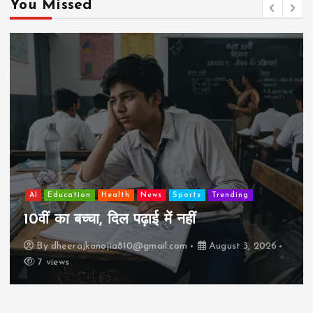
You Missed
AI
Education
Lifestyle
Mutual fund
society
Travel
झुग्गी में रहने वाला 10,000 कमाने वाले का बच्चा
कैसे “बड़ा आदमी” बन सकता है?
By
dheerajkanojia810@gmail.com
August 2, 2026
17 views