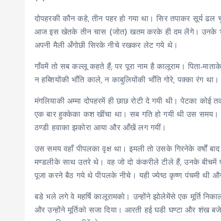
दोपहरकी कौन कहे, तीन पहर हो गया था। सिर तपाकर सूर्य ढल चु
आज इस खेतके तीन चास (जोत) खतम करके ही दम लेंगे। उनके भ
अपनी मैली अँगोछी सिरके नीचे रखकर लेट गये थे।
गाँवमें तो सब कल्लू कहते हैं; पर पूरा नाम है कालूराम। पिता-मा
न हब्शियोंकी भाँति काले, न काबुलियोंकी भाँति गोरे, पक्का रंग 
मंगलियाकी अम्मा दोपहरमें ही छाछ रोटी दे गयी थी। पेटका कोई
एक बार हुक्केका कश खींचा था। सब गति हो गयी थी उस समय। अ
ठण्डी हवाका झकोरा आया और आँखें लग गयीं।
उस समय वहाँ पीपलका वृक्ष था। इमली तो उसके गिरनेके वर्षों बाद
मण्डलीके साथ उतरे थे। वह जो दो कंकरीले टीले हैं, उनके बीचमें
पूजा करने बैठ गये थे पीपलके नीचे। यही ज्येष्ठ कृष्ण पंचमी थ
बडे भले लगे वे महर्षि कालूरामको। उन्होंने झोलेमेंसे एक मूर्ति
और उन्होंने मूर्तिको सजा दिया। आरती हई घडी घण्टा और शंख बजे, स