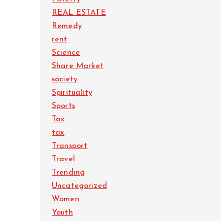
REAL ESTATE
Remedy
rent
Science
Share Market
society
Spirituality
Sports
Tax
tax
Transport
Travel
Trending
Uncategorized
Women
Youth