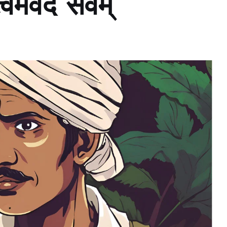
ेवेदं सर्वम्’