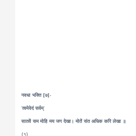
नवधा भक्ति [७]-
‘त्वमेवेदं सर्वम्’
सातवें सम मोहि मय जग देखा। मोतें संत अधिक करि लेखा ॥
(१)