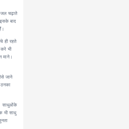
 जल चढ़ाते
 इसके बाद
ैं।
े ही रहते
 करे भी
न माने।
से जाने
ा ठनका
। साधुओंके
एक भी साधु
सुनता