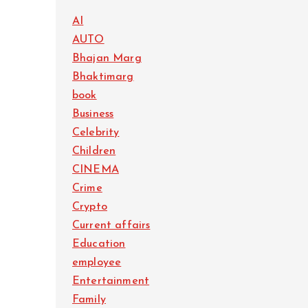
AI
AUTO
Bhajan Marg
Bhaktimarg
book
Business
Celebrity
Children
CINEMA
Crime
Crypto
Current affairs
Education
employee
Entertainment
Family