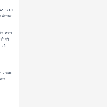
ुड्डा उछल
को लेटकर
्णन करना
हो गये
थी और
ुगल-सरकार
ेखकर