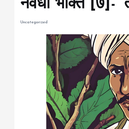
नवधा भक्ति [७]- ‘त्वम
Uncategorized