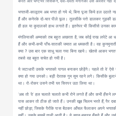
करते और घण्टेभर सिसकने, देवी-देवता मनानेका उसे अवसर नहीं दे
भगतजी-कालूराम अब भगत हो गये थे, बिना पूजा किये हल उठाते नहीं
हैं और कनेरके दो-चार पीले फूल। तुलसीके पत्ते डालकर गुड़की 
ही हल या कुदालको हाथ लगाते हैं। इतनेपर भी किसीसे उनका काम प
मंगलियाकी अम्माको तब बहुत अखरता है, जब कोई राख लपेटे आ धमक
हैं और कभी-कभी पाँच-सातकी जमात आ धमकती है। वह कुनमुनाती र
क्या ? उस बार एक साधु चला गया बिना खाये। खेतसे आकर भगतज
तबसे वह बहुत सचेत हो गयी है।
ये जटाधारी उसके भगतको पागल बनाकर छोड़ेंगे। पहले तो वे’ ऐसे 
क्या हो गया उनको। बड़ी देरतक गुम सुम रहने लगे। किसीके बुलाने
था। रो-रोकर उसने तभी घर सिरपर उठा लिया था।
‘अब तो ‘वे’ हल चलाते चलाते कभी रोने लगते हैं और कभी हँसने लगत
पास आकर तो ठीक हो जाते हैं। उनकी खूब चिलम भरते हैं, पैर दबाते ह
नहीं छोड़ा, जिसके पैरोंके पास बैठकर आँचल फैलाकर अपने भगतकी
नहीं। उसके मुखमें गाली आती है। ये सण्ड-मुसण्ड हँसते हैं और उस