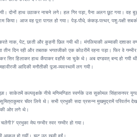
 गयी। दोनों हाथ उठाकर नाचने लगे। हल गिर पड़ा, पैना अलग छूट गया। वह ब
रणाम किया। आज वह पूरा पागल हो गया। पेड़-पौधे, कंकड़-पत्थर, पशु-पक्षी सब
े-करते नाक, पेट, छाती और कुहनी छिल गयी थी। मंगलियाकी अम्माकी दशाका वर
दशा तीन दिन रही और तबतक भगतजीको एक कोठरीमें रहना पड़ा। फिर वे गम्भीर 
आकर सिर हिलाकर हाथ कँपाकर वहाँसे जा चुके थे। अब दण्डवत् बन्द हो गयी 
महावीरजी आदिकी मनौतीकी पूजा-व्यवस्थामें लग गयी।
ूछा। साकेतमें कल्पवृक्षके नीचे मणिमण्डित स्वर्णके उस सुकोमल सिंहासनपर य
मित्राकुमार चॅवर लिये थे। सभी प्रभुकी सदा प्रसन्न मुखमुद्रामें परिवर्तन द
ुखकी ओर लगे थे।
ेंगी?’ प्रभुका मेघ गम्भीर स्वर गम्भीर हो गया।
मयी आकुल हो गयीं। झट उठ खड़ी हुईं।