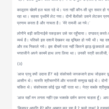
कालूराम खेतमें हल चला रहे थे। पता नहीं कौन-सी धुन सवार हो
रहा था। सहसा पृथ्वीमें लेट गया। दोनों बैलोंको उसने लेटकर प्
प्रणाम करता है और नाचता है। ‘मेरे रामजी आ गये।’
लोगोंने बड़ी कठिनाईसे पकड़कर उसे घर पहुँचाया। दण्डवत् करत
व्यर्थ है। पतिको इस दशामें देखकर वह मूच्छित हो गयी थी। यह 
और तब निकाले गये। इस बीचमें पता नहीं कितने झाड़-फूंकवाले 
भगतजीने अपने काममें हाथ लगा लिया था। उनकी स्त्री कालीजी, 
(३)
‘आज प्रभु क्यों उदास हैं?’ बड़े संकोचसे जनकजाने हाथ जोड़कर प
आसीन थे। मारुति श्रीचरणोंमें और भरतजी सम्मुख खड़े थे। दोनों सु
चकित थे। संकोचवश कोई पूछ नहीं पाता था। नेत्र सबके श्रीम
‘आज यहाँ मन लगता नहीं! एक भक्तके दर्शन करना चाहता हूँ। आप चल
‘किसपर आपत्ति है? कौन आह्वान कर रहा है ? चलो नाथ!’ वे दया