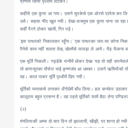
प्रणाम किया पृथ्वीमें लेटकर।
कहींसे एक कुत्ता आ गया। उसने चुपकेसे एक ओरसे प्रवेश कर लिय
उसे। सहसा नींद खुल गयी। देखा-सचमुच एक कुत्ता भागा जा रहा है।
कहीं पैरने ठोकर खायी, गिर पड़े।
‘इस पत्थरको निकालकर रहूँगा।’ एक पत्थरका जरा-सा कोना निक
पैनेसे काम नहीं चलता देख, खेतमेंसे फावड़ा ले आये। मेंड़ फेंकन
एक मूर्ति निकली। गड्डेके पानीमें धोकर देखा ‘यह तो वही सपनेवा
तो बाणासुरका मौसेरा भाई कृष्णजंघ आ धमका। उसने ऋषियोंको तो उद
वह। काल पाकर मूर्ति पृथ्वीमें छिप गयी।
मूर्तिको मस्तकसे लगाकर अँगोछेमें बाँध लिया। हल कन्धेपर उठाक
कालूराम बहुत प्रसन्न है। वह पहले मूर्तिको घरमें बैठा लेगा पण्
(२)
मंगलियाकी अम्मा दो-चार दिन तो झल्लायी, खीझी, पर शान्त हो गय