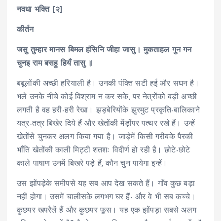
नवधा भक्ति [२]
कीर्तन
जसु तुम्हार मानस बिमल हंसिनि जीहा जासु। मुकताहल गुन गन
चुनइ राम बसहु हियँ तासु ॥
बबूलोंकी अच्छी हरियाली है। उनकी पंक्ति सटी हई और सघन है।
भले उनके नीचे कोई विश्राम न कर सके, पर नेत्रोंको बड़ी अच्छी
लगती है वह हरी-हरी रेखा। झड़बेरियोंके झुरमुट प्रकृति-बालिकाने
यत्र-तत्र बिखेर दिये हैं और खेतोंकी मेंड़ोंपर पत्थर रखे हैं। उन्हें
खेतोंसे चुनकर अलग किया गया है। जाड़ेमें किसी गरीबके पैरकी
भाँति खेतोंकी काली मिट्टी शतशः विदीर्ण हो रही है। छोटे-छोटे
काले पाषाण उनमें बिखरे पड़े हैं, कौन चुन पायेगा इन्हें।
उस झोंपड़ेके समीपसे यह सब आप देख सकते हैं। गाँव कुछ बड़ा
नहीं होगा। उसमें चालीसके लगभग घर हैं- और वे भी सब कच्चे।
कुछपर खपरैलें हैं और कुछपर फूस। यह एक झोंपड़ा सबसे अलग