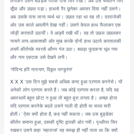
लगाकर उसने बछड़ेके पैरोंके पास सिर रखा। अब उस चंचलने सिर
सूँघा और उछल पड़ा। हाथसे पैर छूनेका अवसर दिया नहीं उसने।
अब उसके पास जाना व्यर्थ था। उछल रहा था वह तो। दरवाजेकी
ओर उस काले आदमीने देखा नहीं। उसने केवल हाथ फैलाकर एक
जोड़ी करतालें उठायीं। वे आड़में रखी थीं। वह तो उछल उछलकर
नाचने लगा-आकाशकी ओर मुख करके दोनों हाथ उठाये करतालकी
लयमें कीर्तनके स्वरसे आँगन गंज उठा। बछड़ा फुदकना भूल गया
और गाय एकटक उसे देखने लगी।
‘गोविन्द हरि नारायण, विठ्ठल पाण्डुरंग!’
X X X ‘उस दिन मुझे सबसे अधिक कष्ट हुआ प्रणाम करनेसे। यों
अनेकों लोग प्रणाम करते हैं। जब कोई प्रणाम करता है, यदि वह
अवस्थामें बहुत छोटा न हुआ तो बहुत बुरा लगता है। अच्छा होता
यदि प्रणाम करनेके बदले उसने गाली दी होती या चपत मारी
होती।’ ऐसा क्यों होता है, कह नहीं सकता। जब उस बुड्डेका
कीर्तन समाप्त हुआ, उसकी दृष्टि द्वारकी ओर गयी। पृथ्वीपर सिर
रखकर उसने कहा ‘महाराज!’ वह समझ ही नहीं पाता था कि क्यों