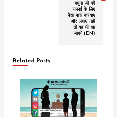
यमुना जी की
n
सफाई के लिए
पैसा पास करवाए
a
और लगाए नहीं
तो वह भी खा
v
जाएंगे (EN)
i
g
Related Posts
a
t
i
o