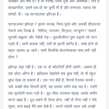
दक्खिन ओर क्यों है? है तो स्वच्छ, लिपा-पुता और आकर्षक। गाँव है
ब्राह्मणोंका, उसमें एक-दो घर कुर्मी भी हैं और सम्भवतः एकाध घर
कोष्ठी भी। यह चाण्डालका झोंपड़ा है।
चाण्डालका झोंपड़ा ? इतना स्वच्छ, लिपा-पुता! और उसकी दीवालपर
गेरूसे क्या लिखा है- ‘गोविन्द, नारायण, विट्ठल, पाण्डुरंग !’ सामने
तुलसी-चबूतरा और गेदोंके पेड़। तुलसीजीपर पुष्प चढ़ाये गये जान
पड़ते हैं। घरमें बालक नहीं, तभी तो इतनी शान्ति है। बच्चे होते तो
बाहर अवश्य आ जाते। घरमें किसीके बोलनेतकका शब्द क्यों नहीं
होता ?
झोंपड़ा बड़ा नहीं है। एक या दो कोठरियाँ होंगी उसमें। अवश्य ही
एक छोटा आँगन है। झाँककर देखनेसे सब कुछ नहीं, तो भी बहुत
कुछ देखा जा सकता है। एक गाय बँधी है, सिरसे पैरतक काली।
उसे अच्छी सेवा मिलती होगी, यह उसका शरीर कह रहा है। गलेमें
एक फूलोंकी माला पड़ी है। दूध जैसा उज्ज्वल बछड़ा उसके समीप
शान्त खड़ा है। दूध उसने पी लिया होगा, नहीं तो पीता नहीं ? ऐसे
सुघर, सजे बछड़े मैंने कम देखे हैं। अपने गलेकी माला उसे अच्छी