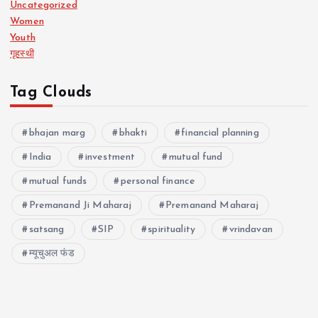
Uncategorized
Women
Youth
गृहस्थी
Tag Clouds
bhajan marg
bhakti
financial planning
India
investment
mutual fund
mutual funds
personal finance
Premanand Ji Maharaj
Premanand Maharaj
satsang
SIP
spirituality
vrindavan
म्यूचुअल फंड