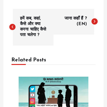
P
हमें कब, कहां,
जाना कहाँ हैं ?
o
कैसे और क्या
(EN)
करना चाहिए कैसे
पता चलेगा ?
s
t
n
Related Posts
a
v
i