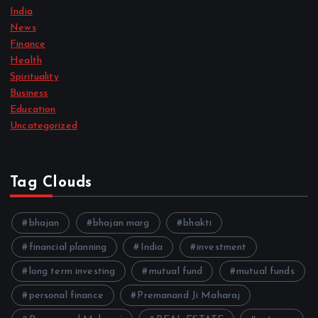
India
News
Finance
Health
Spirituality
Business
Education
Uncategorized
Tag Clouds
bhajan
bhajan marg
bhakti
financial planning
India
investment
long term investing
mutual fund
mutual funds
personal finance
Premanand Ji Maharaj