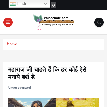
S
Hindi
k
i
p
t
o
c
o
Home
n
t
e
n
t
महाराज जी चाहते हैं कि हर कोई ऐसे
मनाये बर्थ डे
Uncategorized