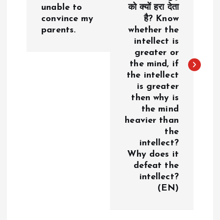
t
unable to
को क्यों हरा देता
convince my
है? Know
n
parents.
whether the
intellect is
a
greater or
the mind, if
v
the intellect
is greater
i
then why is
the mind
g
heavier than
the
a
intellect?
Why does it
defeat the
t
intellect?
(EN)
i