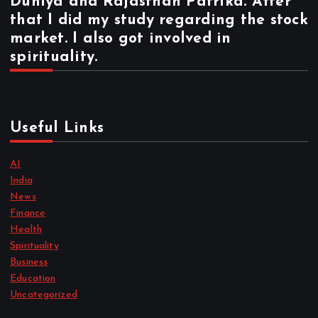
Duniya and Rajasthan Patrika. After
that I did my study regarding the stock
market. I also got involved in
spirituality.
Useful Links
AI
India
News
Finance
Health
Spirituality
Business
Education
Uncategorized