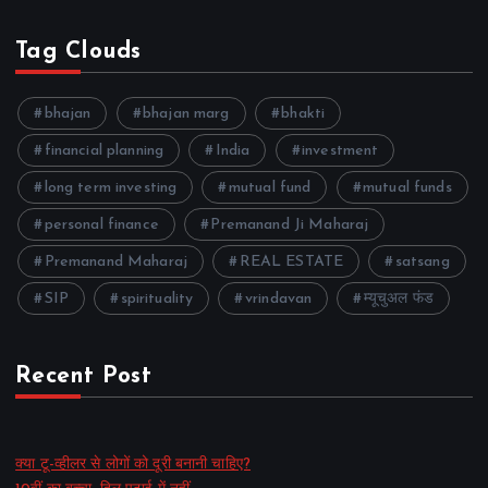
Tag Clouds
bhajan
bhajan marg
bhakti
financial planning
India
investment
long term investing
mutual fund
mutual funds
personal finance
Premanand Ji Maharaj
Premanand Maharaj
REAL ESTATE
satsang
SIP
spirituality
vrindavan
म्यूचुअल फंड
Recent Post
क्या टू-व्हीलर से लोगों को दूरी बनानी चाहिए?