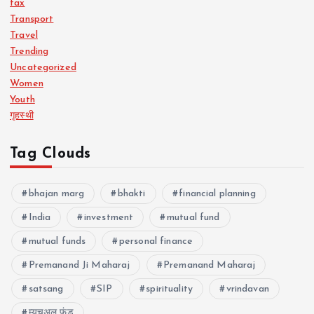
tax
Transport
Travel
Trending
Uncategorized
Women
Youth
गृहस्थी
Tag Clouds
bhajan marg
bhakti
financial planning
India
investment
mutual fund
mutual funds
personal finance
Premanand Ji Maharaj
Premanand Maharaj
satsang
SIP
spirituality
vrindavan
म्यूचुअल फंड