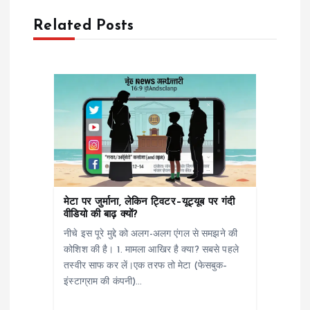
n
Related Posts
a
v
i
g
a
मेटा पर जुर्माना, लेकिन ट्विटर–यूट्यूब पर गंदी
t
वीडियो की बाढ़ क्यों?
नीचे इस पूरे मुद्दे को अलग-अलग एंगल से समझने की
i
कोशिश की है। 1. मामला आखिर है क्या? सबसे पहले
तस्वीर साफ कर लें।एक तरफ तो मेटा (फेसबुक–
o
इंस्टाग्राम की कंपनी)…