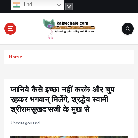
S
Hindi
k
i
p
t
o
c
o
Home
n
t
e
n
t
जानिये कैसे इच्छा नहीं करके और चुप
रहकर भगवान् मिलेंगे, श्रद्धेय स्वामी
श्रीरामसुखदासजी के मुख से
Uncategorized