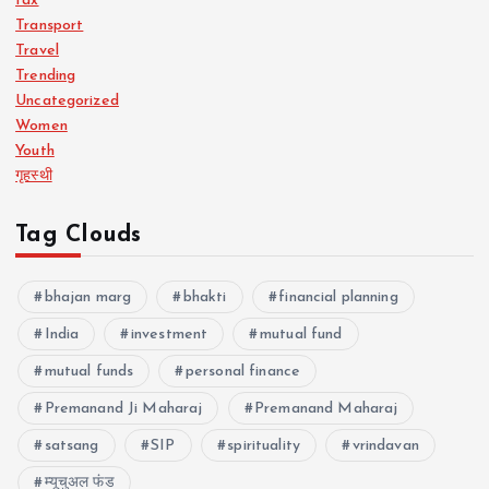
tax
Transport
Travel
Trending
Uncategorized
Women
Youth
गृहस्थी
Tag Clouds
bhajan marg
bhakti
financial planning
India
investment
mutual fund
mutual funds
personal finance
Premanand Ji Maharaj
Premanand Maharaj
satsang
SIP
spirituality
vrindavan
म्यूचुअल फंड