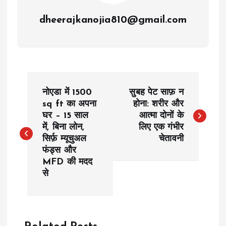
dheerajkanojia810@gmail.com
P
नोएडा में 1500
सुबह पेट साफ़ न
o
sq ft का अपना
होना: शरीर और
घर – 15 साल
आत्मा दोनों के
में, बिना लोन,
लिए एक गंभीर
s
सिर्फ़ म्यूचुअल
चेतावनी
फंड्स और
t
MFD की मदद
से
n
a