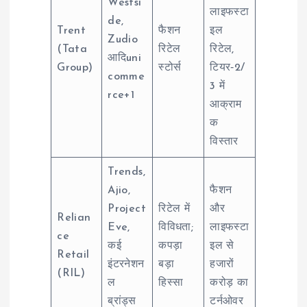
Westsi
लाइफस्टा
de,
Trent
फैशन
इल
Zudio
(Tata
रिटेल
रिटेल,
आदिuni
Group)
स्टोर्स
टियर‑2/
comme
3 में
rce+1
आक्राम
क
विस्तार
Trends,
Ajio,
फैशन
Project
रिटेल में
और
Relian
Eve,
विविधता;
लाइफस्टा
ce
कई
कपड़ा
इल से
Retail
इंटरनेशन
बड़ा
हजारों
(RIL)
ल
हिस्सा
करोड़ का
ब्रांड्स
टर्नओवर