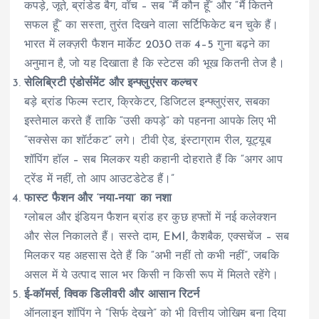
कपड़े, जूते, ब्रांडेड बैग, वॉच – सब “मैं कौन हूँ” और “मैं कितने
सफल हूँ” का सस्ता, तुरंत दिखने वाला सर्टिफिकेट बन चुके हैं।
भारत में लक्ज़री फैशन मार्केट 2030 तक 4–5 गुना बढ़ने का
अनुमान है, जो यह दिखाता है कि स्टेटस की भूख कितनी तेज है।
सेलिब्रिटी एंडोर्समेंट और इन्फ्लुएंसर कल्चर
बड़े ब्रांड फिल्म स्टार, क्रिकेटर, डिजिटल इन्फ्लुएंसर, सबका
इस्तेमाल करते हैं ताकि “उसी कपड़े” को पहनना आपके लिए भी
“सक्सेस का शॉर्टकट” लगे। टीवी ऐड, इंस्टाग्राम रील, यूट्यूब
शॉपिंग हॉल – सब मिलकर यही कहानी दोहराते हैं कि “अगर आप
ट्रेंड में नहीं, तो आप आउटडेटेड हैं।”
फास्ट फैशन और ‘नया‑नया’ का नशा
ग्लोबल और इंडियन फैशन ब्रांड हर कुछ हफ्तों में नई कलेक्शन
और सेल निकालते हैं। सस्ते दाम, EMI, कैशबैक, एक्सचेंज – सब
मिलकर यह अहसास देते हैं कि “अभी नहीं तो कभी नहीं”, जबकि
असल में ये उत्पाद साल भर किसी न किसी रूप में मिलते रहेंगे।
ई‑कॉमर्स, क्विक डिलीवरी और आसान रिटर्न
ऑनलाइन शॉपिंग ने “सिर्फ देखने” को भी वित्तीय जोखिम बना दिया