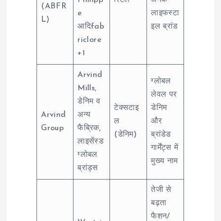
Philipp
रिटेल
अनेक
(ABFR
e
लाइफस्टा
L)
आदिfab
इल ब्रांड
riclore
+1
Arvind
ग्लोबल
Mills,
लेवल पर
डेनिम व
टेक्सटाइ
डेनिम
Arvind
अन्य
ल
और
Group
फैब्रिक,
(डेनिम)
ब्रांडेड
लाइसेंस्ड
गार्मेंट्स में
ग्लोबल
मुख्य नाम
ब्रांड्स
तेजी से
बढ़ता
फैशन/