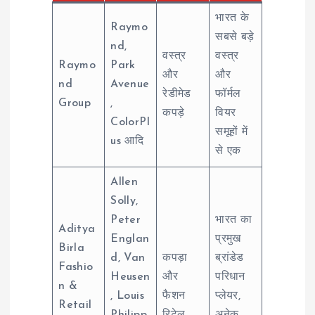
भारत के
Raymo
सबसे बड़े
nd,
वस्त्र
वस्त्र
Raymo
Park
और
और
nd
Avenue
रेडीमेड
फॉर्मल
Group
,
कपड़े
वियर
ColorPl
समूहों में
us आदि
से एक
Allen
Solly,
Peter
भारत का
Aditya
Englan
प्रमुख
Birla
d, Van
कपड़ा
ब्रांडेड
Fashio
Heusen
और
परिधान
n &
, Louis
फैशन
प्लेयर,
Retail