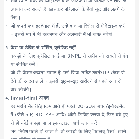
शादी/पार्टी वेयर के लिए किराये के प्लेटफॉर्म या लोकल रेंट शॉप का
उपयोग कर सकते हैं, खासकर महिलाओं के हेवी सूट और लहंगे के
लिए।
जो कपड़े कम इस्तेमाल में हैं, उन्हें दान या रिसेल से मोनेटाइज करें
– इससे मन में भी हल्कापन और अलमारी में भी जगह बनेगी।
कैश या डेबिट से शॉपिंग, क्रेडिट नहीं
कपड़ों के लिए क्रेडिट कार्ड या BNPL से खरीद को सख्ती से बंद
या सीमित करें।
जो भी फैशन/कपड़ा लागत है, उसे सिर्फ डेबिट कार्ड/UPI/कैश से
देने की आदत डालें – इससे खुद‑ब‑खुद खरीदने से पहले आप दो
बार सोचेंगे।
Invest‑first आदत
हर महीने सैलरी/इनकम आते ही पहले 20–30% बचत/इन्वेस्टमेंट
में (जैसे SIP, RD, PPF आदि) ऑटो‑डिबिट करवा दें, फिर बचे हुए
से ही कोई कपड़ा या लाइफस्टाइल खर्च प्लान करें।
जब निवेश पहले हो जाता है, तो कपड़ों के लिए “फालतू पैसा” अपने