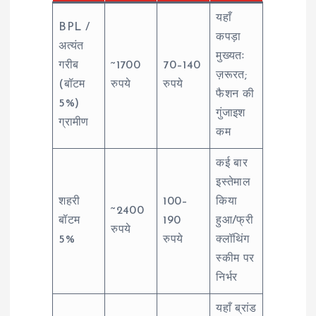
यहाँ
BPL /
कपड़ा
अत्यंत
मुख्यतः
गरीब
~1700
70–140
ज़रूरत;
(बॉटम
रुपये
रुपये
फैशन की
5%)
गुंजाइश
ग्रामीण
कम
कई बार
इस्तेमाल
शहरी
100–
किया
~2400
बॉटम
190
हुआ/फ्री
रुपये
5%
रुपये
क्लॉथिंग
स्कीम पर
निर्भर​
यहाँ ब्रांड