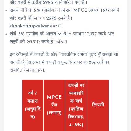
और शहरी में करीब 6996 रुपये आँका गया है।
सबसे नीचे के 5% ग्रामीण की औसत MPCE लगभग 1677 रुपये
और शहरी की लगभग 2376 रुपये है।
shankariasparliament+1
शीर्ष 5% ग्रामीण की औसत MPCE लगभग 10,137 रुपये और
शहरी की 20,310 रुपये है।pib+1
इन आँकड़ों से कपड़ों के लिए “वास्तविक क्षमता” कुछ यूँ समझी जा
सकती है (सालभर में कपड़ों व फुटवियर पर 4–8% खर्च का
संयमित रेंज मानकर):
कपड़ों पर
वर्ग /
व्यावहारि
MPCE
क्लास
क खर्च
रेंज
टिप्पणी
(अनुमानि
(प्रतिव्य
(लगभग)
त)
क्ति/माह,
4–8%)