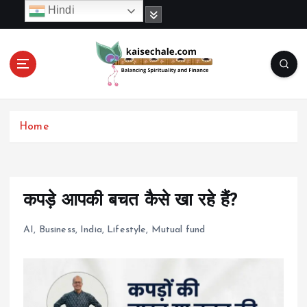
S
Hindi
k
i
p
t
o
c
o
Home
n
t
e
n
t
कपड़े आपकी बचत कैसे खा रहे हैं?
AI
,
Business
,
India
,
Lifestyle
,
Mutual fund