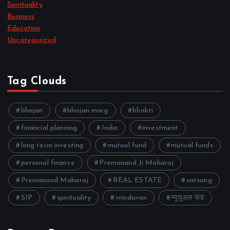
Spirituality
Business
Education
Uncategorized
Tag Clouds
bhajan
bhajan marg
bhakti
financial planning
India
investment
long term investing
mutual fund
mutual funds
personal finance
Premanand Ji Maharaj
Premanand Maharaj
REAL ESTATE
satsang
SIP
spirituality
vrindavan
म्यूचुअल फंड