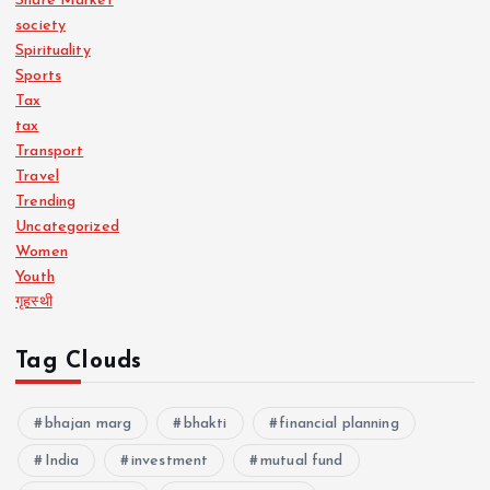
Share Market
society
Spirituality
Sports
Tax
tax
Transport
Travel
Trending
Uncategorized
Women
Youth
गृहस्थी
Tag Clouds
bhajan marg
bhakti
financial planning
India
investment
mutual fund