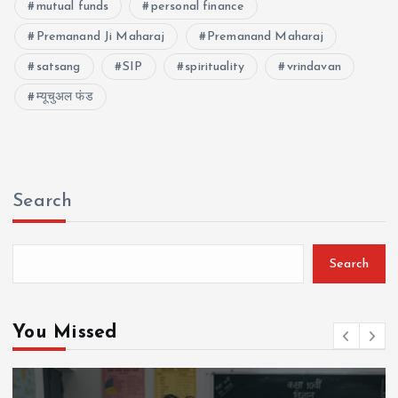
mutual funds
personal finance
Premanand Ji Maharaj
Premanand Maharaj
satsang
SIP
spirituality
vrindavan
म्यूचुअल फंड
Search
Search
You Missed