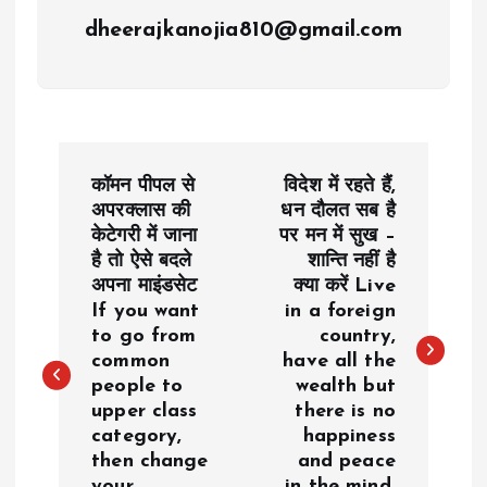
dheerajkanojia810@gmail.com
P
कॉमन पीपल से
विदेश में रहते हैं,
o
अपरक्लास की
धन दौलत सब है
केटेगरी में जाना
पर मन में सुख –
है तो ऐसे बदले
शान्ति नहीं है
s
अपना माइंडसेट
क्या करें Live
If you want
in a foreign
t
to go from
country,
common
have all the
n
people to
wealth but
upper class
there is no
a
category,
happiness
then change
and peace
your
in the mind,