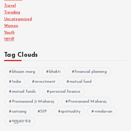
Travel
Trending
Uncategorized
Women
Youth
गृहस्थी
Tag Clouds
bhajan marg
bhakti
financial planning
India
investment
mutual fund
mutual funds
personal finance
Premanand Ji Maharaj
Premanand Maharaj
satsang
SIP
spirituality
vrindavan
म्यूचुअल फंड