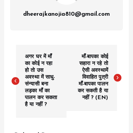
dheerajkanojia810@gmail.com
P
अगर घर में माँ
माँ-बापका कोई
o
का कोई न रहा
सहारा न रहे तो
हो तो उस
ऐसी अवस्थामें
अवस्था में साधु-
विवाहित पुत्री
s
संन्यासी बना
माँ-बापका पालन
लड़का माँ का
कर सकती है या
t
पालन कर सकता
नहीं ? (EN)
है या नहीं ?
n
a