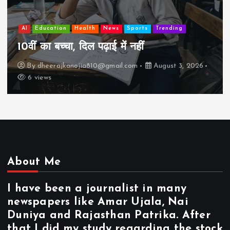
AI
Education
Lifestyle
Mutual fund
societ
ing
झुग्गी में रहने वाला 10,000 कमाने वाले 
कैसे “बड़ा आदमी” बन सकता है?
 3, 2026
By
dheerajkanojia810@gmail.com
August
17 views
About Me
I have been a journalist in many
newspapers like Amar Ujala, Nai
Duniya and Rajasthan Patrika. After
that I did my study regarding the stock