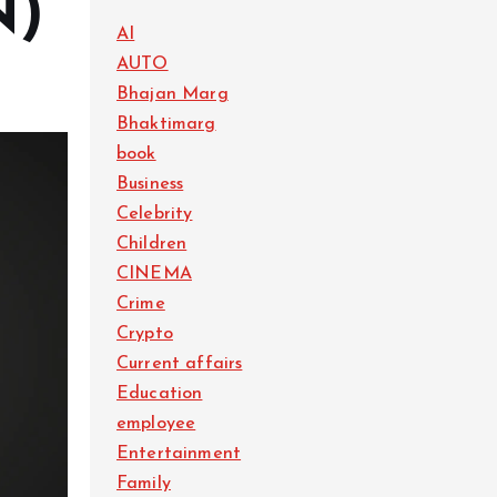
EN)
AI
AUTO
Bhajan Marg
Bhaktimarg
book
Business
Celebrity
Children
CINEMA
Crime
Crypto
Current affairs
Education
employee
Entertainment
Family