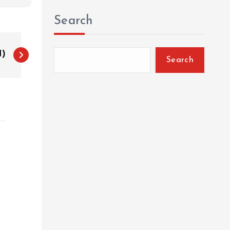
Search
N)
Search