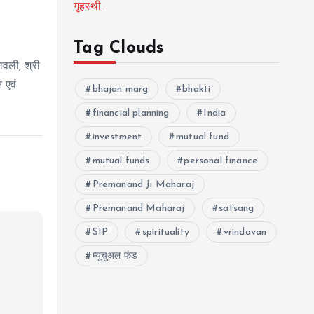
गृहस्थी
Tag Clouds
ावली, श्री
 एवं
bhajan marg
bhakti
financial planning
India
investment
mutual fund
mutual funds
personal finance
Premanand Ji Maharaj
Premanand Maharaj
satsang
SIP
spirituality
vrindavan
म्यूचुअल फंड