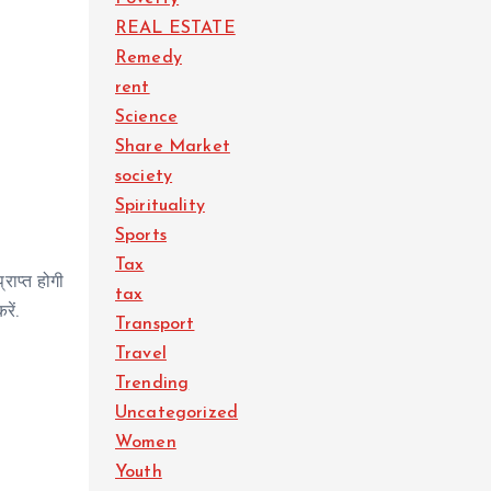
REAL ESTATE
Remedy
rent
Science
Share Market
society
Spirituality
Sports
Tax
राप्त होगी
tax
ें.
Transport
Travel
Trending
Uncategorized
Women
Youth