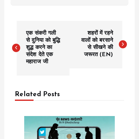
P
एक संकरी गली
शहरों में रहने
o
से दुनिया को बुद्धि
वालों को बरसाने
शुद्ध करने का
से सीखने की
संदेश देते एक
जरूरत (EN)
s
महाराज जी
t
n
Related Posts
a
v
i