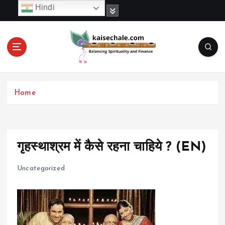
S
Hindi
k
i
p
t
o
c
o
Home
n
t
e
n
t
गृहस्थाश्रम में कैसे रहना चाहिये ? (EN)
Uncategorized