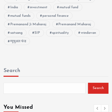
India
investment
mutual fund
mutual funds
personal finance
Premanand Ji Maharaj
Premanand Maharaj
satsang
SIP
spirituality
vrindavan
म्यूचुअल फंड
Search
Search
You Missed