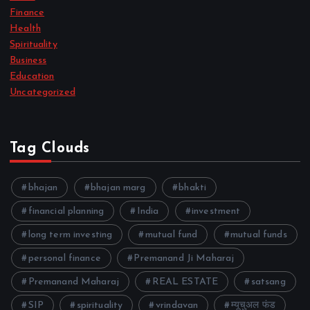
Finance
Health
Spirituality
Business
Education
Uncategorized
Tag Clouds
bhajan
bhajan marg
bhakti
financial planning
India
investment
long term investing
mutual fund
mutual funds
personal finance
Premanand Ji Maharaj
Premanand Maharaj
REAL ESTATE
satsang
SIP
spirituality
vrindavan
म्यूचुअल फंड