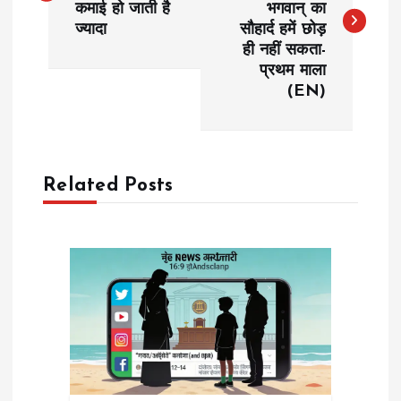
कमाई हो जाती है
भगवान्‌ का
s
ज्यादा
सौहार्द हमें छोड़
ही नहीं सकता-
t
प्रथम माला
(EN)
n
a
Related Posts
v
i
g
a
t