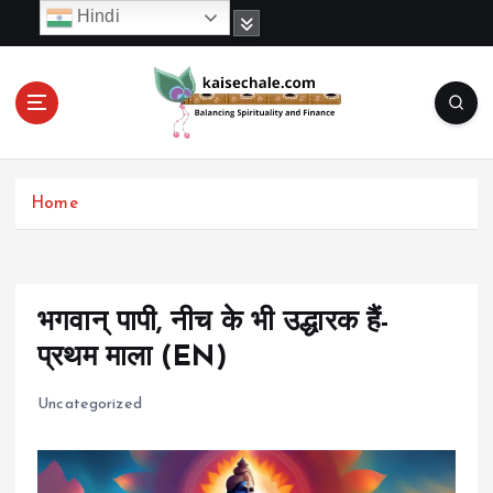
S
Hindi
k
i
p
t
o
c
o
Home
n
t
e
n
t
भगवान् पापी, नीच के भी उद्धारक हैं-
प्रथम माला (EN)
Uncategorized