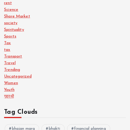
rent
Science
Share Market
society
Spirituality
Sports
Tax
tax
Transport
Travel
Trending
Uncategorized
Women
Youth
गृहस्थी
Tag Clouds
bhajan marg
bhakti
financial planning