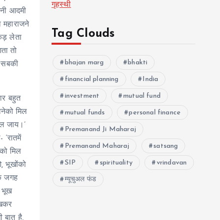
गृहस्थी
धनी आदमी
ा महाराजने
Tag Clouds
ड़ लेता
आता तो
bhajan marg
bhakti
। सबकी
financial planning
India
investment
mutual fund
ार बहुत
ानेको मिल
mutual funds
personal finance
िल जाय।’
Premanand Ji Maharaj
 ‘रातमें
Premanand Maharaj
satsang
ेको मिल
SIP
spirituality
vrindavan
, भूखोंको
ेक जगह
म्यूचुअल फंड
 भूख
ेखकर
ी बात है,