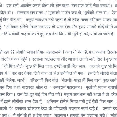
े थे। एक धनी आदमीने उनसे दीक्षा ली और कहा- ‘महाराज! कोई सेवा बताओ।’ 
रत खोल दो।’ ‘अन्नदानं महादानम्।’ ‘भूखोंको भोजन कराओ, भूखोंको अन्न दो।’ ऐस
 कई दिन बीत गये। मनुष्य सावधान नहीं रहता है तो हरेक जगह अभिमान आकर पक
ा हूँ।’ अभिमान होनेसे नियत समयपर तो अन्न देता और दूसरे समयमें कोई माँगने 
अतिथियोंकी ताड़ना करते हुए कह देता कि सभी भूखे हो गये, सभी आ जाते हैं
ो रहा है? लोगोंने जवाब दिया- ‘महाराजजी ! अन्न तो देता है, पर अपमान तिरस्क
 उस सेठके घरपर पहुँचे। दरवाजा खटखटाया और आवाज लगाने लगे, ‘सेठ ! कुछ ख
है।’ तो फिर बोले- ‘कुछ भी मिल जाय, ठण्डी-बासी मिल जाय। कलकी कुछ भी म
े थे। बार-बार देनेके लिये कहा तो सेठ उत्तेजित हो गया। इसलिये जोरसे बोला-
 नहीं मिलेगा, जाओ।’ पण्डितजी फिर बोले- ‘सेठजी! थोड़ा ही मिल जाय, कुछ खान
 धन दिया है तो सदाव्रत खोल दो।’ ‘अन्नदानं महादानम्।’ ‘भूखोंको भोजन कराओ
कर दिया। दान देते हुए कई दिन बीत गये। मनुष्य सावधान नहीं रहता है तो हर
ं इतने लोगोंको अन्न देता हूँ।’ अभिमान होनेसे नियत बची हुई रोटी मिल जाय।
आदमी हैं?’ दरवाजा खोलकर देखा तो पण्डितजी महाराज स्वयं खड़े हैं। उनको द
या?’, ‘मैं माँगूँ तो ही तू देगा क्या?’, ‘महाराज ! आपको मैंने पहचाना नहीं।’ ‘सीध