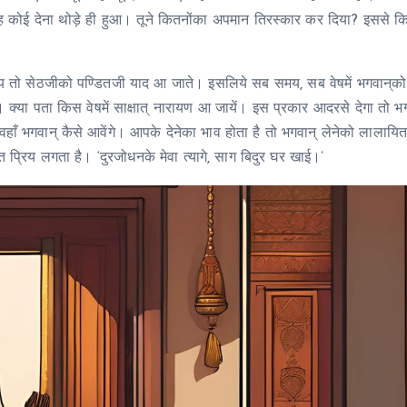
? यह कोई देना थोड़े ही हुआ। तूने कितनोंका अपमान तिरस्कार कर दिया? इससे क
ाय तो सेठजीको पण्डितजी याद आ जाते। इसलिये सब समय, सब वेषमें भगवान्‌क
क्या पता किस वेषमें साक्षात् नारायण आ जायें। इस प्रकार आदरसे देगा तो भग
वहाँ भगवान् कैसे आवेंगे। आपके देनेका भाव होता है तो भगवान् लेनेको लालायित 
ुत प्रिय लगता है। ‘दुरजोधनके मेवा त्यागे, साग बिदुर घर खाई।’