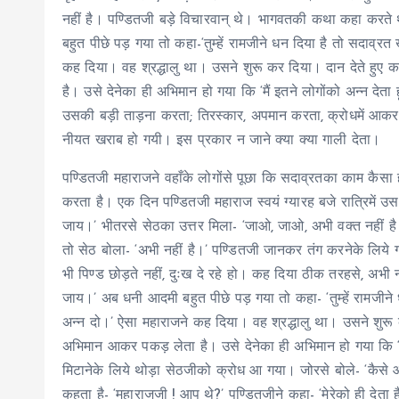
नहीं है। पण्डितजी बड़े विचारवान् थे। भागवतकी कथा कहा करत
बहुत पीछे पड़ गया तो कहा-‘तुम्हें रामजीने धन दिया है तो सदाव्
कह दिया। वह श्रद्धालु था। उसने शुरू कर दिया। दान देते हुए
है। उसे देनेका ही अभिमान हो गया कि ‘मैं इतने लोगोंको अन्न देत
उसकी बड़ी ताड़ना करता; तिरस्कार, अपमान करता, क्रोधमें आकर 
नीयत खराब हो गयी। इस प्रकार न जाने क्या क्या गाली देता।
पण्डितजी महाराजने वहाँके लोगोंसे पूछा कि सदाव्रतका काम कैसा ह
करता है। एक दिन पण्डितजी महाराज स्वयं ग्यारह बजे रात्रिमें
जाय।’ भीतरसे सेठका उत्तर मिला- ‘जाओ, जाओ, अभी वक्त नहीं 
तो सेठ बोला- ‘अभी नहीं है।’ पण्डितजी जानकर तंग करनेके लिये गय
भी पिण्ड छोड़ते नहीं, दुःख दे रहे हो। कह दिया ठीक तरहसे, अभी
जाय।’ अब धनी आदमी बहुत पीछे पड़ गया तो कहा- ‘तुम्हें रामजीने
अन्न दो।’ ऐसा महाराजने कह दिया। वह श्रद्धालु था। उसने शुरू 
अभिमान आकर पकड़ लेता है। उसे देनेका ही अभिमान हो गया कि ‘मै
मिटानेके लिये थोड़ा सेठजीको क्रोध आ गया। जोरसे बोले- ‘कैसे 
कहता है- ‘महाराजजी ! आप थे?’ पण्डितजीने कहा- ‘मेरेको ही देता है क्