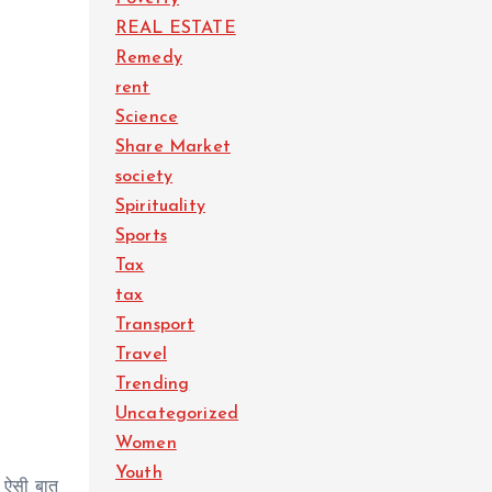
REAL ESTATE
Remedy
rent
Science
Share Market
society
Spirituality
Sports
Tax
tax
Transport
Travel
Trending
Uncategorized
Women
Youth
ो; ऐसी बात