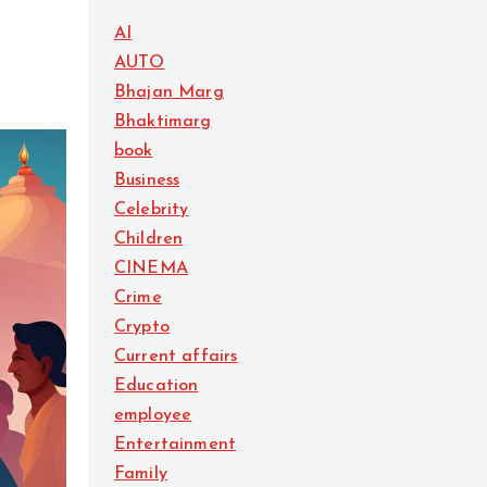
AI
AUTO
Bhajan Marg
Bhaktimarg
book
Business
Celebrity
Children
CINEMA
Crime
Crypto
Current affairs
Education
employee
Entertainment
Family