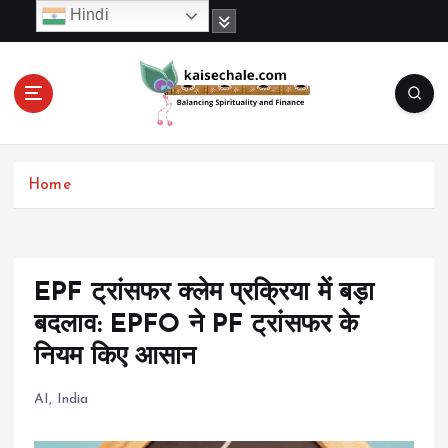
S
Hindi
k
i
p
t
o
c
o
Home
n
t
e
n
t
EPF ट्रांसफर क्लेम प्रक्रिया में बड़ा
बदलाव: EPFO ने PF ट्रांसफर के
नियम किए आसान
AI
,
India