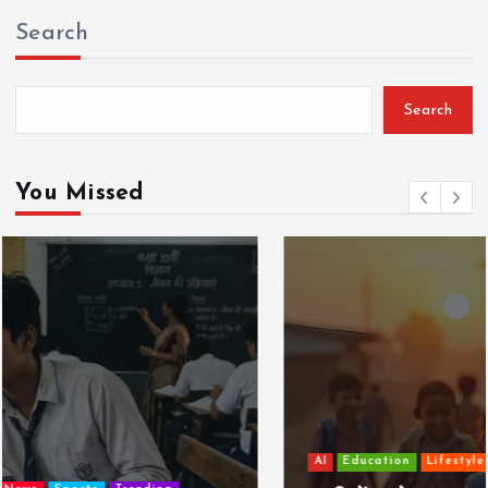
Search
Search
You Missed
AI
Education
Lifestyle
Mutual fund
society
Travel