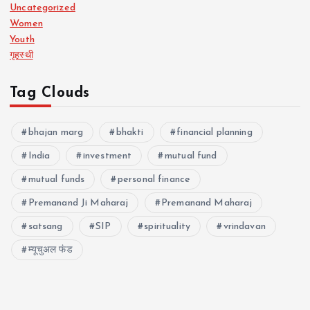
Uncategorized
Women
Youth
गृहस्थी
Tag Clouds
bhajan marg
bhakti
financial planning
India
investment
mutual fund
mutual funds
personal finance
Premanand Ji Maharaj
Premanand Maharaj
satsang
SIP
spirituality
vrindavan
म्यूचुअल फंड