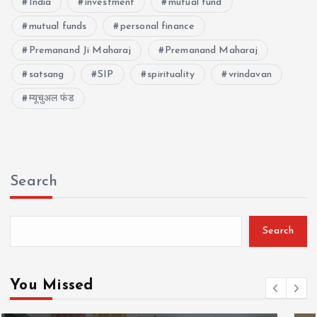
India
investment
mutual fund
mutual funds
personal finance
Premanand Ji Maharaj
Premanand Maharaj
satsang
SIP
spirituality
vrindavan
म्यूचुअल फंड
Search
Search
You Missed