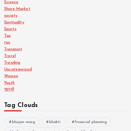
Science
Share Market
society
Spirituality
Sports
Tax
tax
Transport
Travel
Trending
Uncategorized
Women
Youth
गृहस्थी
Tag Clouds
bhajan marg
bhakti
financial planning