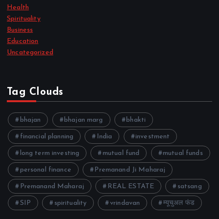
Health
Spirituality
Business
Education
Uncategorized
Tag Clouds
bhajan
bhajan marg
bhakti
financial planning
India
investment
long term investing
mutual fund
mutual funds
personal finance
Premanand Ji Maharaj
Premanand Maharaj
REAL ESTATE
satsang
SIP
spirituality
vrindavan
म्यूचुअल फंड