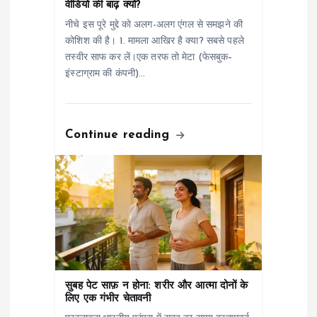
वीडियो की बाढ़ क्यों?
t
नीचे इस पूरे मुद्दे को अलग-अलग एंगल से समझने की
कोशिश की है। 1. मामला आखिर है क्या? सबसे पहले
i
तस्वीर साफ कर लें।एक तरफ तो मेटा (फेसबुक–
इंस्टाग्राम की कंपनी)…
o
n
Continue reading
सुबह पेट साफ़ न होना: शरीर और आत्मा दोनों के
लिए एक गंभीर चेतावनी