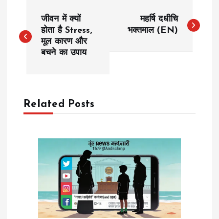
P
जीवन में क्यों
महर्षि दधीचि
o
होता है Stress,
भक्तमाल (EN)
मूल कारण और
बचने का उपाय
s
t
n
Related Posts
a
v
i
g