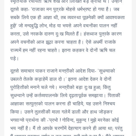
स्मृतियोंके रचयिता ऋषि शंख और लिखित बड़े क्रोधी थे। उन्होंने
दूतसे कहा- ‘राजाका मन पुत्रके मोहसे धर्मभ्रष्ट हो गया है। जब
सबके लिये एक ही आज्ञा थी, तब व्यवस्था पूछनेकी क्यों आवश्यकता
हुई!’ जो मन्दबुद्धि लोभ, मोह या भयसे अपने वचनोंका पालन नहीं
करता, उसे नरकके दारुण दुःख मिलते हैं। हंसध्वज पुत्रके कारण
अपने वचनोंको आज झूठा करना चाहता है। ऐसे अधर्मी राजाके
राज्यमें हम नहीं रहना चाहते। इतना कहकर वे दोनों ऋषि चल
पड़े।
दूतसे समाचार पाकर राजाने मन्त्रीको आदेश दिया- ‘सुधन्वाको
उबलते तेलके कड़ाहेमें डाल दो।’ इतना आदेश देकर वे दोनों
पुरोहितोंको मनाने चले गये। मन्त्रीको बड़ा दुःख हुआ; किंतु
सुधन्वाने उन्हें कर्तव्यपालनके लिये दृढ़तापूर्वक समझाया। पिताकी
आज्ञाका सत्पुत्रको पालन करना ही चाहिये, यह उसने निश्चय
किया। उसने तुलसीकी माला गलेमें डाली और हाथ जोड़कर
भगवान्से प्रार्थना की -‘प्रभो ! गोविन्द, मुकुन्द ! मुझे मरनेका कोई
भय नहीं है। मैं तो आपके चरणोंमें देहत्याग करने ही आया था; परंतु