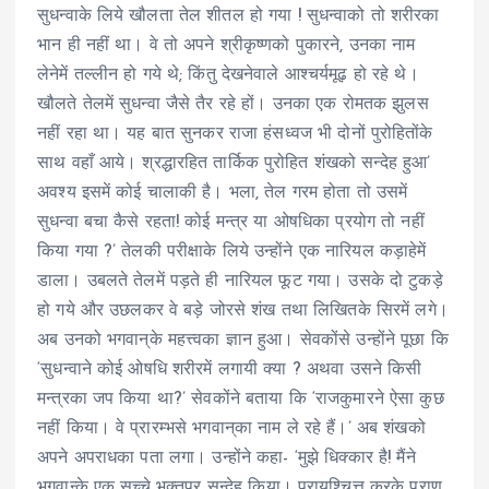
सुधन्वाके लिये खौलता तेल शीतल हो गया ! सुधन्वाको तो शरीरका
भान ही नहीं था। वे तो अपने श्रीकृष्णको पुकारने, उनका नाम
लेनेमें तल्लीन हो गये थे; किंतु देखनेवाले आश्चर्यमूढ़ हो रहे थे।
खौलते तेलमें सुधन्वा जैसे तैर रहे हों। उनका एक रोमतक झुलस
नहीं रहा था। यह बात सुनकर राजा हंसध्वज भी दोनों पुरोहितोंके
साथ वहाँ आये। श्रद्धारहित तार्किक पुरोहित शंखको सन्देह हुआ’
अवश्य इसमें कोई चालाकी है। भला, तेल गरम होता तो उसमें
सुधन्वा बचा कैसे रहता! कोई मन्त्र या ओषधिका प्रयोग तो नहीं
किया गया ?’ तेलकी परीक्षाके लिये उन्होंने एक नारियल कड़ाहेमें
डाला। उबलते तेलमें पड़ते ही नारियल फूट गया। उसके दो टुकड़े
हो गये और उछलकर वे बड़े जोरसे शंख तथा लिखितके सिरमें लगे।
अब उनको भगवान्‌के महत्त्वका ज्ञान हुआ। सेवकोंसे उन्होंने पूछा कि
‘सुधन्वाने कोई ओषधि शरीरमें लगायी क्या ? अथवा उसने किसी
मन्त्रका जप किया था?’ सेवकोंने बताया कि ‘राजकुमारने ऐसा कुछ
नहीं किया। वे प्रारम्भसे भगवान्‌का नाम ले रहे हैं।’ अब शंखको
अपने अपराधका पता लगा। उन्होंने कहा- ‘मुझे धिक्कार है! मैंने
भगवान्के एक सच्चे भक्तपर सन्देह किया। प्रायश्चित्त करके प्राण