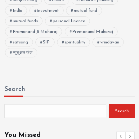
bhajan marg
bhakti
financial planning
India
investment
mutual fund
mutual funds
personal finance
Premanand Ji Maharaj
Premanand Maharaj
satsang
SIP
spirituality
vrindavan
म्यूचुअल फंड
Search
Search
You Missed