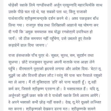
घोड़ेकी रक्षाके लिये गाण्डीवधारी अर्जुन प्रद्युम्नादि महारथियोंके साथ
उसके पीछे चल रहे थे, यह सबको पता था; किंतु राजाको
पार्थसारथि श्रीकृष्णचन्द्रके दर्शन करने थे। अश्व पकड़कर बाँध
लिया गया। राजगुरु शंख तथा लिखितकी आज्ञासे यह घोषणा कर
दी गयी कि ‘अमुक समयतक सब योद्धा रणक्षेत्रमें उपस्थित हो
जायँ। जो ठीक समयपर नहीं पहुँचेगा, उसे उबलते हुए तेलके
कड़ाहेमें डाल दिया जायगा।’
राजा हंसध्वजके पाँच पुत्र थे- सुबल, सुरथ, सम, सुदर्शन तथा
सुधन्वा। छोटे राजकुमार सुधन्वा अपनी माताके पास आज्ञा लेने
पहुँचे। वीरमाताने पुत्रको हृदयसे लगाया और आदेश दिया- ‘बेटा! तू
युद्धमें जा और विजयी होकर लौट ! परंतु मेरे पास चार पैरवाले पशुको
मत ले आना। मैं तो मुक्तिदाता ‘हरि’ को पाना चाहती हूँ। तू वही
कर्म कर, जिससे श्रीकृष्ण प्रसन्न हों। वे भक्तवत्सल हैं। यदि तू
अर्जुनको युद्धमें छका सके तो वे पार्थकी रक्षाके लिये अवश्य आयेंगे।
वे अपने भक्तको कभी छोड़ नहीं सकते। देख, तू मेरे दूधको लज्जित
मत करना। श्रीकृष्णको देखकर डरना मत। श्रीकृष्णके सामने