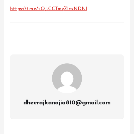
https://t.me/+QJ-CCTmyZlcxNDNl
dheerajkanojia810@gmail.com