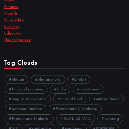
News
Finance
Health
Spirituality
Business
Education
Uncategorized
Tag Clouds
bhajan
bhajan marg
bhakti
financial planning
India
investment
long term investing
mutual fund
mutual funds
personal finance
Premanand Ji Maharaj
Premanand Maharaj
REAL ESTATE
satsang
SIP
spirituality
vrindavan
म्यूचुअल फंड