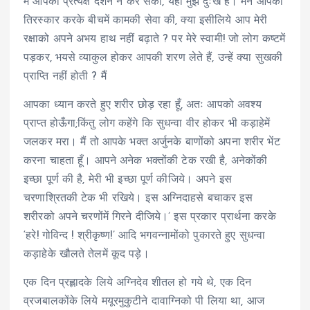
मैं आपका प्रत्यक्ष दर्शन न कर सका, यही मुझे दुःख है। मैंने आपका
तिरस्कार करके बीचमें कामकी सेवा की, क्या इसीलिये आप मेरी
रक्षाको अपने अभय हाथ नहीं बढ़ाते ? पर मेरे स्वामी! जो लोग कष्टमें
पड़कर, भयसे व्याकुल होकर आपकी शरण लेते हैं, उन्हें क्या सुखकी
प्राप्ति नहीं होती ? मैं
आपका ध्यान करते हुए शरीर छोड़ रहा हूँ, अतः आपको अवश्य
प्राप्त होऊँगा;किंतु लोग कहेंगे कि सुधन्वा वीर होकर भी कड़ाहेमें
जलकर मरा। मैं तो आपके भक्त अर्जुनके बाणोंको अपना शरीर भेंट
करना चाहता हूँ। आपने अनेक भक्तोंकी टेक रखी है, अनेकोंकी
इच्छा पूर्ण की है, मेरी भी इच्छा पूर्ण कीजिये। अपने इस
चरणाश्रितकी टेक भी रखिये। इस अग्निदाहसे बचाकर इस
शरीरको अपने चरणोंमें गिरने दीजिये।’ इस प्रकार प्रार्थना करके
‘हरे! गोविन्द ! श्रीकृष्ण!’ आदि भगवन्नामोंको पुकारते हुए सुधन्वा
कड़ाहेके खौलते तेलमें कूद पड़े।
एक दिन प्रह्लादके लिये अग्निदेव शीतल हो गये थे, एक दिन
व्रजबालकोंके लिये मयूरमुकुटीने दावाग्निको पी लिया था, आज