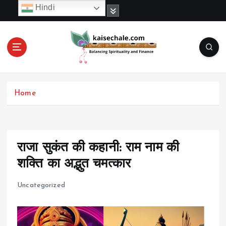
S
Hindi
k
i
p
t
o
c
o
Home
n
t
e
n
t
राजा सुकंत की कहानी: राम नाम की
शक्ति का अद्भुत चमत्कार
Uncategorized