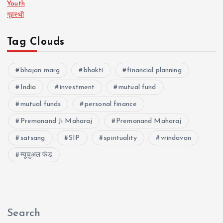
Youth
गृहस्थी
Tag Clouds
bhajan marg
bhakti
financial planning
India
investment
mutual fund
mutual funds
personal finance
Premanand Ji Maharaj
Premanand Maharaj
satsang
SIP
spirituality
vrindavan
म्यूचुअल फंड
Search