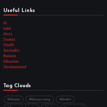
Useful Links
AI
India
News
Finance
Health
Spirituality
Business
Education
Uncategorized
Tag Clouds
bhajan
bhajan marg
bhakti