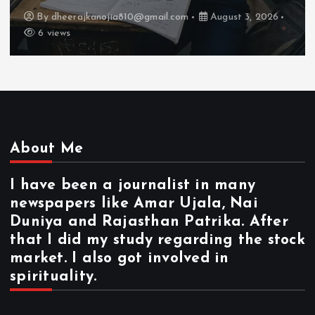
By
dheerajkanojia810@gmail.com
August 2, 2026
17 views
About Me
I have been a journalist in many
newspapers like Amar Ujala, Nai
Duniya and Rajasthan Patrika. After
that I did my study regarding the stock
market. I also got involved in
spirituality.