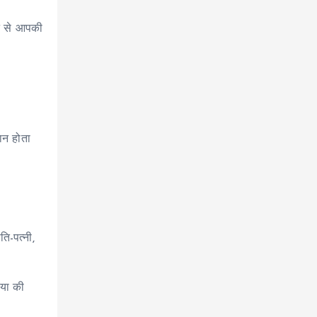
कन से आपकी
ान होता
ि-पत्नी,
िया की