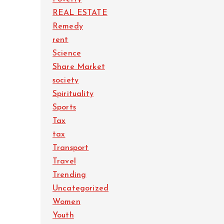
REAL ESTATE
Remedy
rent
Science
Share Market
society
Spirituality
Sports
Tax
tax
Transport
Travel
Trending
Uncategorized
Women
Youth