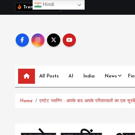
S
Hindi
1
0
व
क
ब
च
च
,
Trending News:
k
i
p
t
o
c
o
n
All Posts
AI
India
News
Fi
t
e
n
t
Home
एस्टेट प्लानिंग : आपके बाद आपके परिवारवालों का एक सुरक्षित 