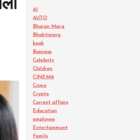
लों
AI
AUTO
Bhajan Marg
Bhaktimarg
book
Business
Celebrity
Children
CINEMA
Crime
Crypto
Current affairs
Education
employee
Entertainment
Family