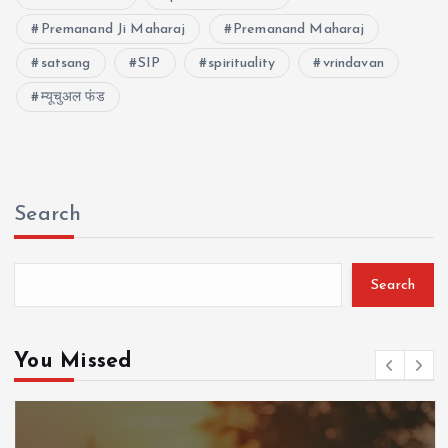
Premanand Ji Maharaj
Premanand Maharaj
satsang
SIP
spirituality
vrindavan
म्यूचुअल फंड
Search
Search
You Missed