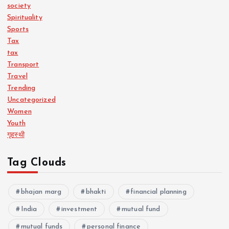
society
Spirituality
Sports
Tax
tax
Transport
Travel
Trending
Uncategorized
Women
Youth
गृहस्थी
Tag Clouds
bhajan marg
bhakti
financial planning
India
investment
mutual fund
mutual funds
personal finance