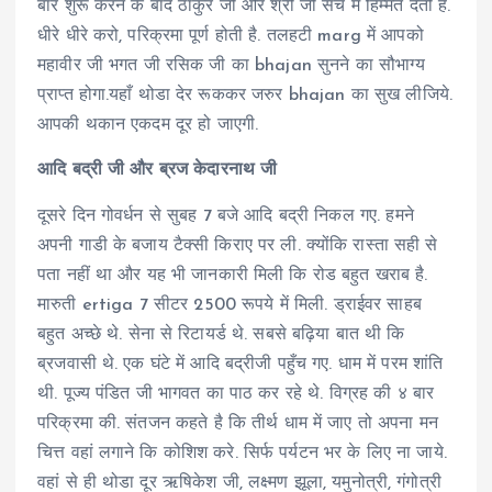
बार शुरू करने के बाद ठाकुर जी और श्री जी सच में हिम्मत देती है.
धीरे धीरे करो, परिक्रमा पूर्ण होती है. तलहटी marg में आपको
महावीर जी भगत जी रसिक जी का bhajan सुनने का सौभाग्य
प्राप्त होगा.यहाँ थोडा देर रूककर जरुर bhajan का सुख लीजिये.
आपकी थकान एकदम दूर हो जाएगी.
आदि बद्री जी और ब्रज केदारनाथ जी
दूसरे दिन गोवर्धन से सुबह 7 बजे आदि बद्री निकल गए. हमने
अपनी गाडी के बजाय टैक्सी किराए पर ली. क्योंकि रास्ता सही से
पता नहीं था और यह भी जानकारी मिली कि रोड बहुत खराब है.
मारुती ertiga 7 सीटर 2500 रूपये में मिली. ड्राईवर साहब
बहुत अच्छे थे. सेना से रिटायर्ड थे. सबसे बढ़िया बात थी कि
ब्रजवासी थे. एक घंटे में आदि बद्रीजी पहुँच गए. धाम में परम शांति
थी. पूज्य पंडित जी भागवत का पाठ कर रहे थे. विग्रह की ४ बार
परिक्रमा की. संतजन कहते है कि तीर्थ धाम में जाए तो अपना मन
चित्त वहां लगाने कि कोशिश करे. सिर्फ पर्यटन भर के लिए ना जाये.
वहां से ही थोडा दूर ऋषिकेश जी, लक्ष्मण झूला, यमुनोत्री, गंगोत्री