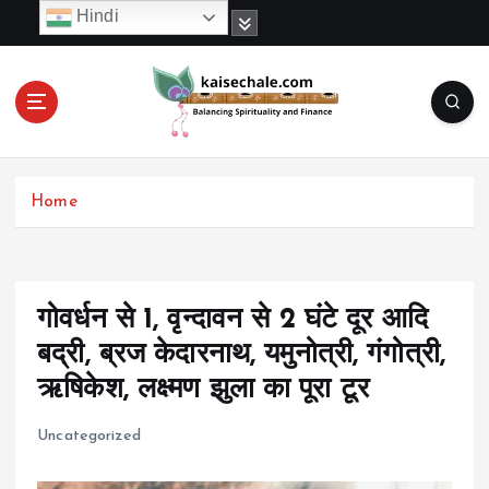
S
Hindi
k
i
p
t
o
c
o
Home
n
t
e
n
t
गोवर्धन से 1, वृन्दावन से 2 घंटे दूर आदि
बद्री, ब्रज केदारनाथ, यमुनोत्री, गंगोत्री,
ऋषिकेश, लक्ष्मण झुला का पूरा टूर
Uncategorized