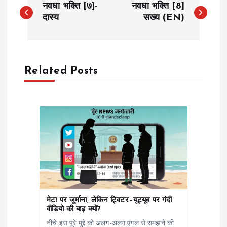
नवधा भक्ति [७]-
नवधा भक्ति [8]
o
दास्य
सख्य (EN)
s
t
Related Posts
n
a
v
i
g
मेटा पर जुर्माना, लेकिन ट्विटर–यूट्यूब पर गंदी
वीडियो की बाढ़ क्यों?
a
नीचे इस पूरे मुद्दे को अलग-अलग एंगल से समझने की