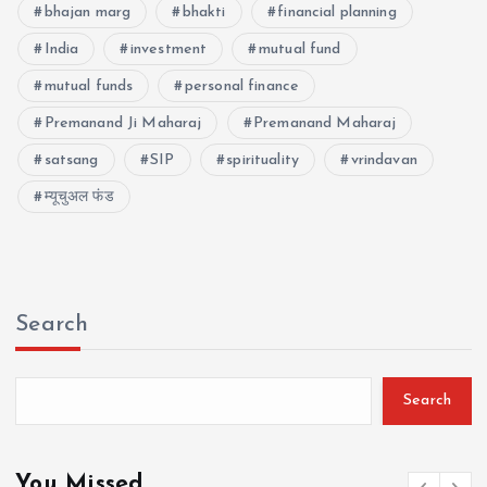
bhajan marg
bhakti
financial planning
India
investment
mutual fund
mutual funds
personal finance
Premanand Ji Maharaj
Premanand Maharaj
satsang
SIP
spirituality
vrindavan
म्यूचुअल फंड
Search
Search
You Missed