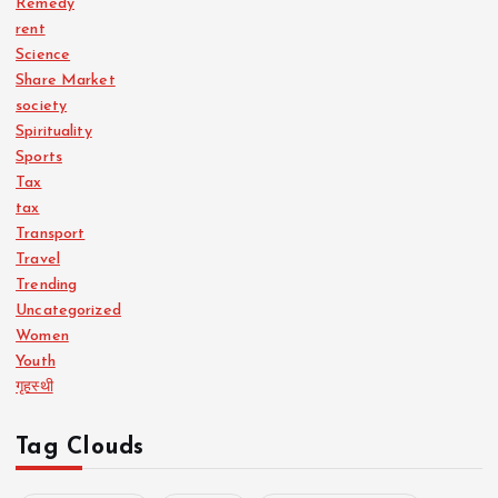
Remedy
rent
Science
Share Market
society
Spirituality
Sports
Tax
tax
Transport
Travel
Trending
Uncategorized
Women
Youth
गृहस्थी
Tag Clouds