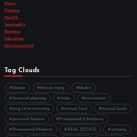
News
Finance
Health
Spirituality
Business
Education
Uncategorized
Tag Clouds
bhajan
bhajan marg
bhakti
financial planning
India
investment
long term investing
mutual fund
mutual funds
personal finance
Premanand Ji Maharaj
Premanand Maharaj
REAL ESTATE
satsang