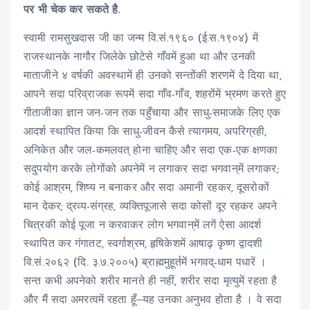
पर भी चेक कर सकते है.
स्वामी रामसुखदास जी
का जन्म वि.सं.१९६० (ई.स.१९०४) में
राजस्थानके नागौर जिलेके छोटेसे गाँवमें हुआ था और उनकी
माताजीने ४ वर्षकी अवस्थामें ही उनको सन्तोंकी शरणमें दे दिया था,
आपने सदा परिव्राजक रूपमें सदा गाँव-गाँव, शहरोंमें भ्रमण करते हुए
गीताजीका ज्ञान जन-जन तक पहुँचाया और साधु-समाजके लिए एक
आदर्श स्थापित किया कि साधु-जीवन कैसे त्यागमय, अपरिग्रही,
अनिकेत और जल-कमलवत् होना चाहिए और सदा एक-एक क्षणका
सदुपयोग करके लोगोंको अपनेमें न लगाकर सदा भगवान्‌में लगाकर;
कोई आश्रम, शिष्य न बनाकर और सदा अमानी रहकर, दूसरोकों
मान देकर; द्रव्य-संग्रह, व्यक्तिपूजासे सदा कोसों दूर रहकर अपने
चित्रकी कोई पूजा न करवाकर लोग भगवान्‌में लगें ऐसा आदर्श
स्थापित कर गंगातट, स्वर्गाश्रम, हृषिकेशमें आषाढ़ कृष्ण द्वादशी
वि.सं.२०६२ (दि. ३.७.२००५) ब्राह्ममुहूर्तमें भगवद्-धाम पधारें ।
सन्त कभी अपनेको शरीर मानते ही नहीं, शरीर सदा मृत्युमें रहता है
और मैं सदा अमरत्वमें रहता हूँ‒यह उनका अनुभव होता है । वे सदा