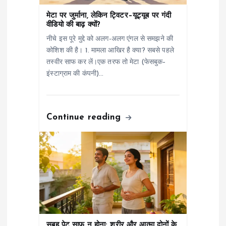
a
मेटा पर जुर्माना, लेकिन ट्विटर–यूट्यूब पर गंदी
वीडियो की बाढ़ क्यों?
t
नीचे इस पूरे मुद्दे को अलग-अलग एंगल से समझने की
कोशिश की है। 1. मामला आखिर है क्या? सबसे पहले
i
तस्वीर साफ कर लें।एक तरफ तो मेटा (फेसबुक–
इंस्टाग्राम की कंपनी)…
o
n
Continue reading
सुबह पेट साफ़ न होना: शरीर और आत्मा दोनों के