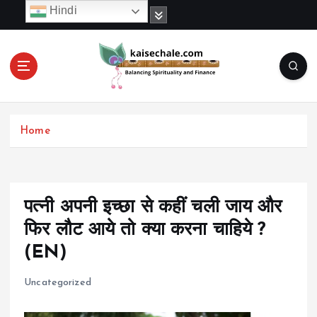
S
Hindi
k
i
p
t
o
c
o
Home
n
t
e
n
t
पत्नी अपनी इच्छा से कहीं चली जाय और
फिर लौट आये तो क्या करना चाहिये ?
(EN)
Uncategorized