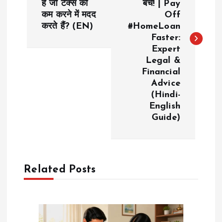
हैं जो टैक्स को
बचें! | Pay
कम करने में मदद
Off
t
करते हैं? (EN)
#HomeLoan
Faster:
n
Expert
Legal &
a
Financial
Advice
v
(Hindi-
English
i
Guide)
g
a
Related Posts
t
i