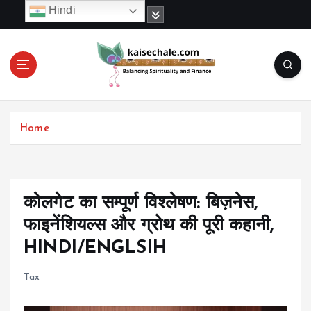
S
Hindi
k
i
p
t
o
c
o
Home
n
t
e
n
t
कोलगेट का सम्पूर्ण विश्लेषण: बिज़नेस,
फाइनेंशियल्स और ग्रोथ की पूरी कहानी,
HINDI/ENGLSIH
Tax