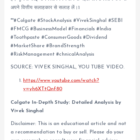
अपने वित्तीय सलाहकार से सलाह लें।1
**#Colgate #StockAnalysis #VivekSinghal #SEBI
#FMCG #BusinessModel #Financials #India
#Toothpaste #ConsumerGoods #Dividend
#MarketShare #BrandStrength
#RiskManagement #chnicalAnalysis
SOURCE: VIVEK SINGHAL, YOU TUBE VIDEO.
https://www.youtube.com/watch?
v=yh6XTtQnf80
Colgate In-Depth Study: Detailed Analysis by
Vivek Singhal
Disclaimer: This is an educational article and not
a recommendation to buy or sell. Please do your