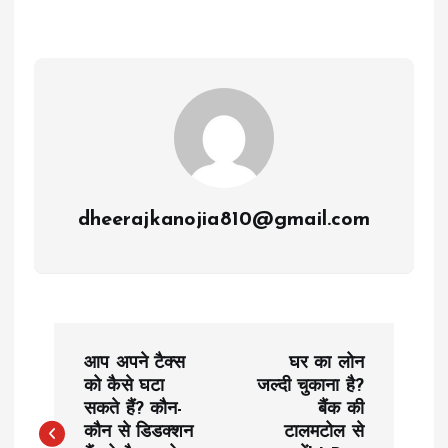
dheerajkanojia810@gmail.com
P
आप अपने टैक्स
घर का लोन
o
को कैसे घटा
जल्दी चुकाना है?
सकते हैं? कौन-
बैंक की
कौन से डिडक्शन
टालमटोल से
s