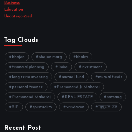
Business
Education
Uncategorized
Tag Clouds
bhajan
bhajan marg
bhakti
financial planning
India
investment
long term investing
mutual fund
mutual funds
personal finance
Premanand Ji Maharaj
Premanand Maharaj
REAL ESTATE
satsang
SIP
spirituality
vrindavan
म्यूचुअल फंड
Recent Post