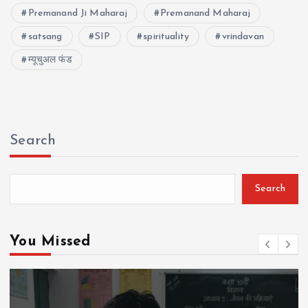
Premanand Ji Maharaj
Premanand Maharaj
satsang
SIP
spirituality
vrindavan
म्यूचुअल फंड
Search
Search
You Missed