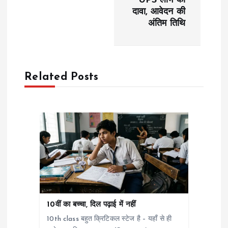
UPS लाभ का
दावा, आवेदन की
a
अंतिम तिथि
v
i
Related Posts
g
a
t
i
o
10वीं का बच्चा, दिल पढ़ाई में नहीं
n
10th class बहुत क्रिटिकल स्टेज है – यहाँ से ही