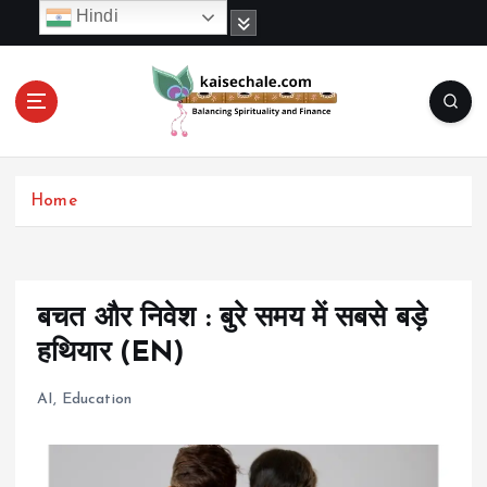
S
Hindi
k
i
p
t
o
c
o
Home
n
t
e
n
t
बचत और निवेश : बुरे समय में सबसे बड़े
हथियार (EN)
AI
,
Education