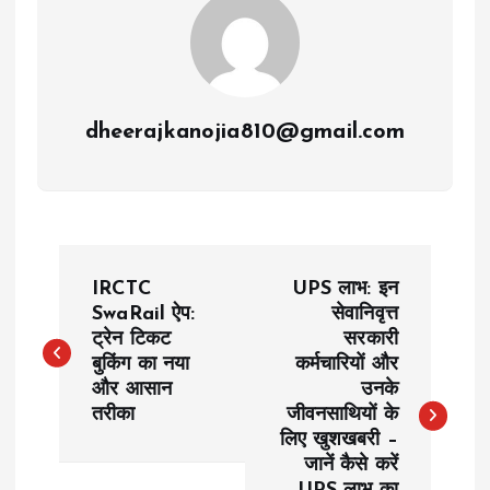
dheerajkanojia810@gmail.com
P
IRCTC
UPS लाभ: इन
o
SwaRail ऐप:
सेवानिवृत्त
ट्रेन टिकट
सरकारी
बुकिंग का नया
कर्मचारियों और
s
और आसान
उनके
तरीका
जीवनसाथियों के
t
लिए खुशखबरी –
जानें कैसे करें
n