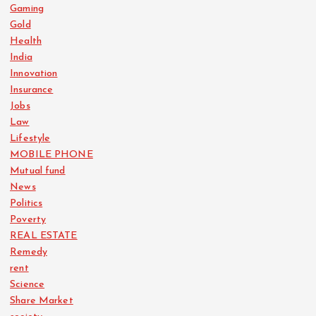
Gaming
Gold
Health
India
Innovation
Insurance
Jobs
Law
Lifestyle
MOBILE PHONE
Mutual fund
News
Politics
Poverty
REAL ESTATE
Remedy
rent
Science
Share Market