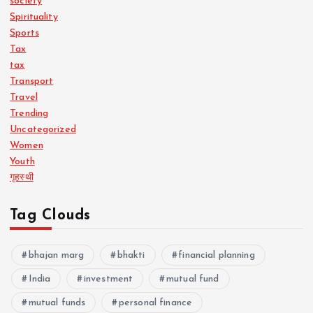
society
Spirituality
Sports
Tax
tax
Transport
Travel
Trending
Uncategorized
Women
Youth
गृहस्थी
Tag Clouds
bhajan marg
bhakti
financial planning
India
investment
mutual fund
mutual funds
personal finance