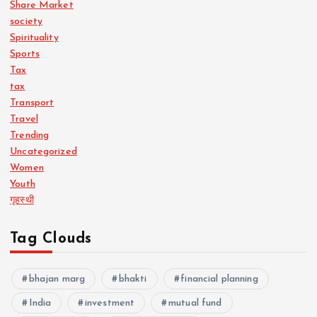
Share Market
society
Spirituality
Sports
Tax
tax
Transport
Travel
Trending
Uncategorized
Women
Youth
गृहस्थी
Tag Clouds
bhajan marg
bhakti
financial planning
India
investment
mutual fund