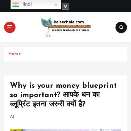
S
Hindi
k
i
p
t
o
c
o
Home
n
t
e
n
t
Why is your money blueprint
so important? आपके धन का
ब्लूप्रिंट इतना जरुरी क्यों है?
AI