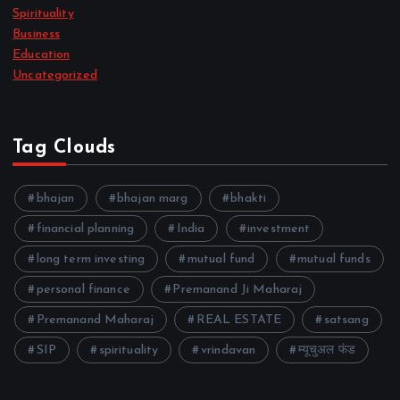
Spirituality
Business
Education
Uncategorized
Tag Clouds
bhajan
bhajan marg
bhakti
financial planning
India
investment
long term investing
mutual fund
mutual funds
personal finance
Premanand Ji Maharaj
Premanand Maharaj
REAL ESTATE
satsang
SIP
spirituality
vrindavan
म्यूचुअल फंड