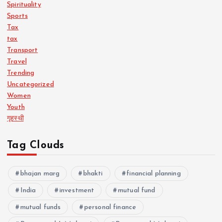
Spirituality
Sports
Tax
tax
Transport
Travel
Trending
Uncategorized
Women
Youth
गृहस्थी
Tag Clouds
bhajan marg
bhakti
financial planning
India
investment
mutual fund
mutual funds
personal finance