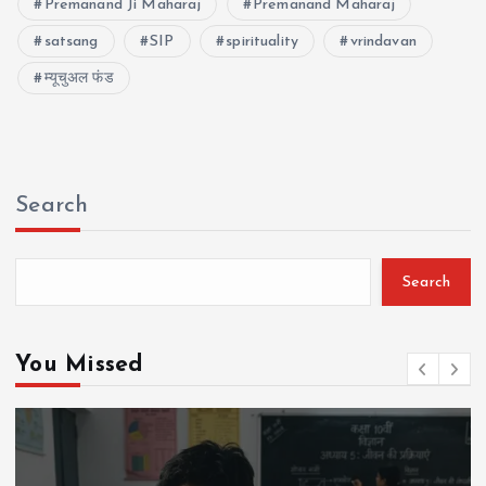
Premanand Ji Maharaj
Premanand Maharaj
satsang
SIP
spirituality
vrindavan
म्यूचुअल फंड
Search
Search
You Missed