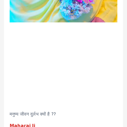
मनुष्य जीवन दुर्लभ क्यों है ??
𝗠𝗮𝗵𝗮𝗿𝗮𝗷 𝗝𝗶