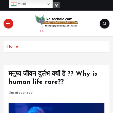
S
Hindi
k
i
p
t
o
c
o
Home
n
t
e
n
t
मनुष्य जीवन दुर्लभ क्यों है ?? Why is
human life rare??
Uncategorized