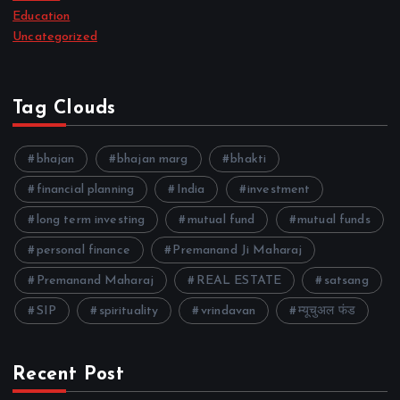
Education
Uncategorized
Tag Clouds
bhajan
bhajan marg
bhakti
financial planning
India
investment
long term investing
mutual fund
mutual funds
personal finance
Premanand Ji Maharaj
Premanand Maharaj
REAL ESTATE
satsang
SIP
spirituality
vrindavan
म्यूचुअल फंड
Recent Post