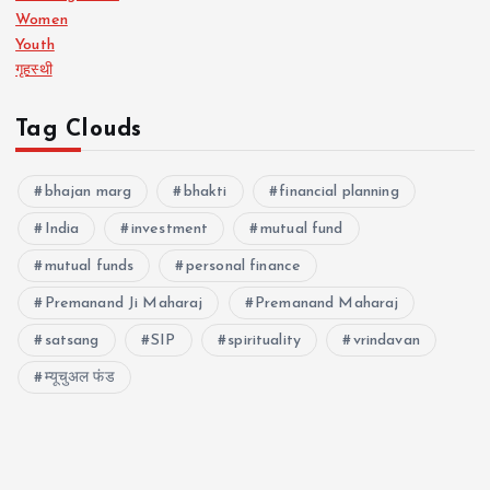
Women
Youth
गृहस्थी
Tag Clouds
bhajan marg
bhakti
financial planning
India
investment
mutual fund
mutual funds
personal finance
Premanand Ji Maharaj
Premanand Maharaj
satsang
SIP
spirituality
vrindavan
म्यूचुअल फंड