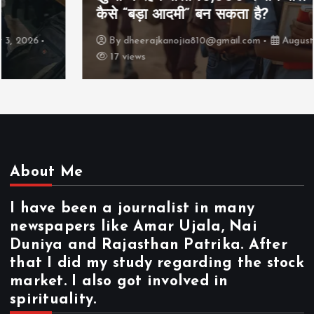
कैसे “बड़ा आदमी” बन सकता है?
By
dheerajkanojia810@gmail.com
August 2, 2026
17 views
About Me
I have been a journalist in many
newspapers like Amar Ujala, Nai
Duniya and Rajasthan Patrika. After
that I did my study regarding the stock
market. I also got involved in
spirituality.