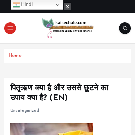
S
Hindi
k
i
p
t
o
c
o
Home
n
t
e
n
t
पितृऋण क्या है और उससे छूटने का
उपाय क्या है? (EN)
Uncategorized