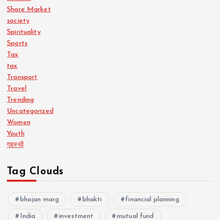
Share Market
society
Spirituality
Sports
Tax
tax
Transport
Travel
Trending
Uncategorized
Women
Youth
गृहस्थी
Tag Clouds
bhajan marg
bhakti
financial planning
India
investment
mutual fund