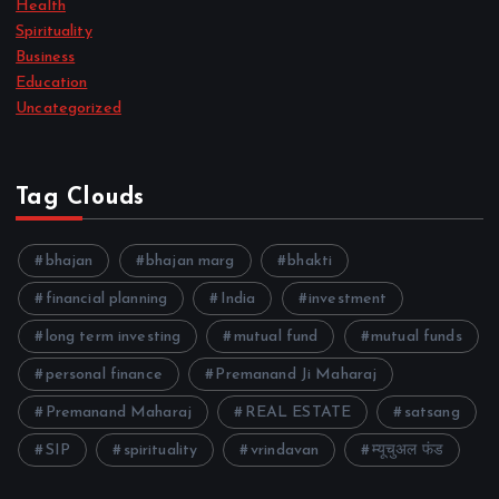
Health
Spirituality
Business
Education
Uncategorized
Tag Clouds
bhajan
bhajan marg
bhakti
financial planning
India
investment
long term investing
mutual fund
mutual funds
personal finance
Premanand Ji Maharaj
Premanand Maharaj
REAL ESTATE
satsang
SIP
spirituality
vrindavan
म्यूचुअल फंड