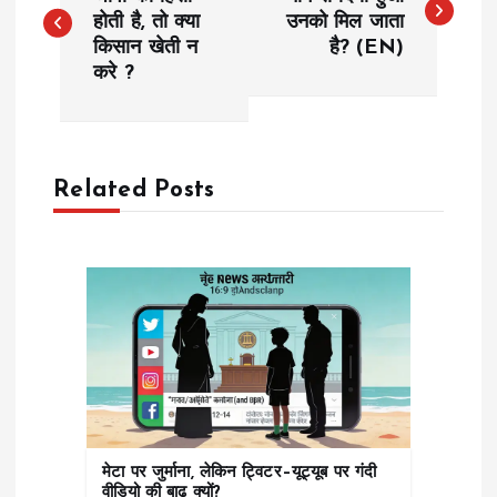
o
होती है, तो क्या
उनको मिल जाता
किसान खेती न
है? (EN)
s
करे ?
t
n
Related Posts
a
v
i
g
a
मेटा पर जुर्माना, लेकिन ट्विटर–यूट्यूब पर गंदी
t
वीडियो की बाढ़ क्यों?