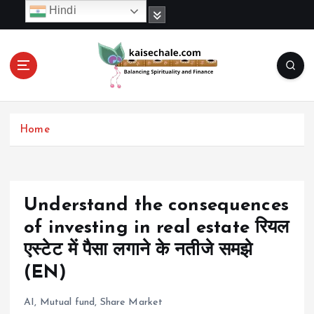
S
Hindi
k
i
p
t
o
c
o
Home
n
t
e
n
t
Understand the consequences
of investing in real estate रियल
एस्टेट में पैसा लगाने के नतीजे समझे
(EN)
AI
,
Mutual fund
,
Share Market