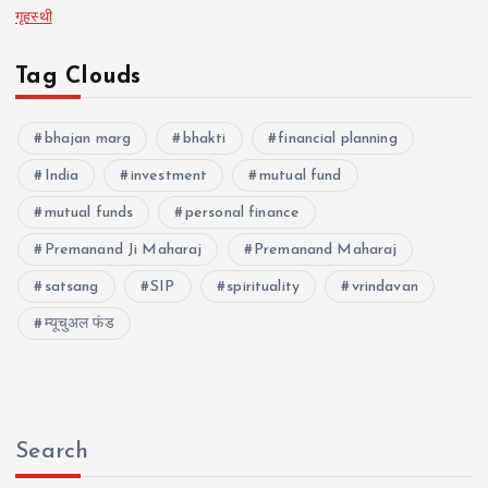
गृहस्थी
Tag Clouds
bhajan marg
bhakti
financial planning
India
investment
mutual fund
mutual funds
personal finance
Premanand Ji Maharaj
Premanand Maharaj
satsang
SIP
spirituality
vrindavan
म्यूचुअल फंड
Search