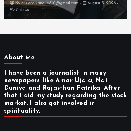
, 2026
By
dheerajkanojia810@gmail.com
August 2
17 views
About Me
I have been a journalist in many
newspapers like Amar Ujala, Nai
Duniya and Rajasthan Patrika. After
that I did my study regarding the stock
market. I also got involved in
spirituality.