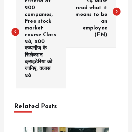
criteria of
पढ़े Must
200
read what it
s
companies,
means to be
Free stock
an
t
market
employee
course Class
(EN)
n
28, 200
कम्पनीज के
a
सिलेक्शन
क्राइटेरिया को
v
जानिए, क्लास
28
i
g
Related Posts
a
t