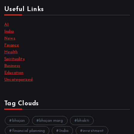
Useful Links
AI
India
News
Finance
Health
Spirituality
Business
Education
Uncategorized
Tag Clouds
bhajan
bhajan marg
bhakti
financial planning
India
investment