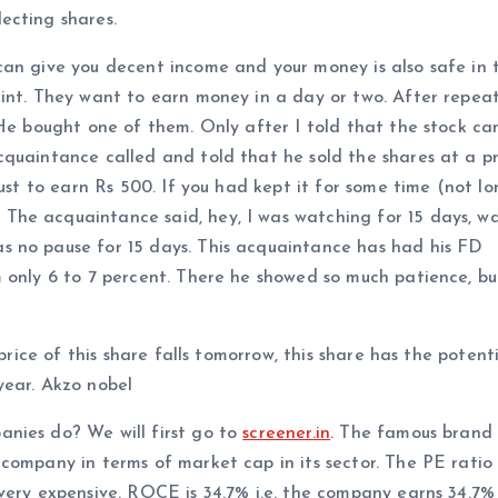
ecting shares.
can give you decent income and your money is also safe in 
aint. They want to earn money in a day or two. After repea
 He bought one of them. Only after I told that the stock c
quaintance called and told that he sold the shares at a pr
ust to earn Rs 500. If you had kept it for some time (not lo
The acquaintance said, hey, I was watching for 15 days, w
s no pause for 15 days. This acquaintance has had his FD
 only 6 to 7 percent. There he showed so much patience, bu
price of this share falls tomorrow, this share has the potent
year. Akzo nobel
nies do? We will first go to
screener.in
. The famous brand
company in terms of market cap in its sector. The PE ratio
very expensive. ROCE is 34.7% i.e. the company earns 34.7%