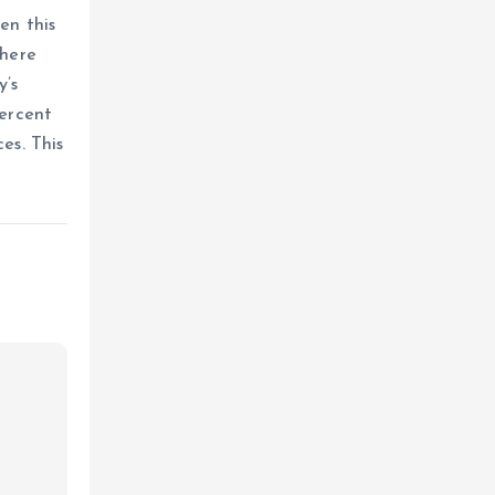
en this
There
y’s
percent
es. This