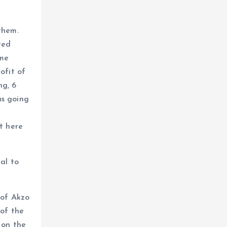
them.
ted
ame
ofit of
ng, 6
as going
t here
ial to
 of Akzo
 of the
 on the