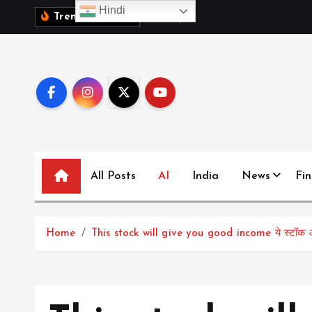
S
Hindi
1
0
व
क
ब
च
च
,
Trending News:
k
i
p
t
o
c
o
n
All Posts
AI
India
News
Fi
t
e
n
t
Home
This stock will give you good income ये स्टॉक 