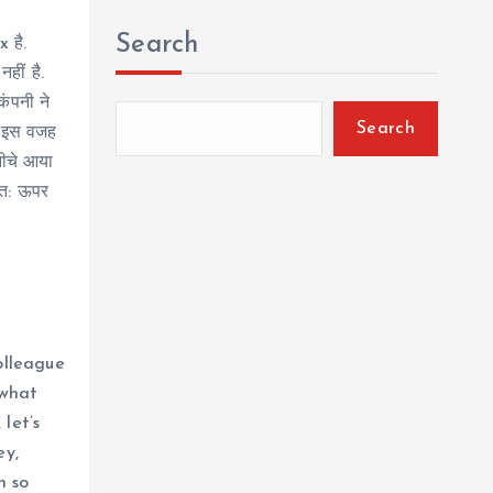
Search
 है.
हीं है.
ंपनी ने
Search
. इस वजह
नीचे आया
ंतत: ऊपर
olleague
 what
let’s
ey,
n so