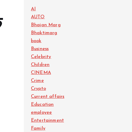
AI
AUTO
े
Bhajan Marg
Bhaktimarg
book
Business
Celebrity
Children
CINEMA
Crime
Crypto
Current affairs
Education
employee
Entertainment
Family