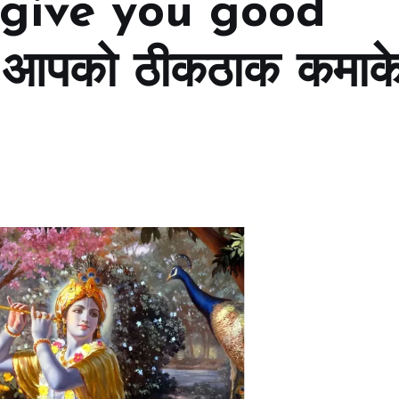
l give you good
क आपको ठीकठाक कमाक