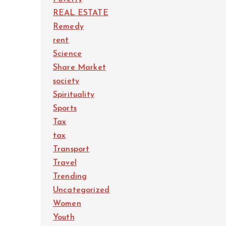
REAL ESTATE
Remedy
rent
Science
Share Market
society
Spirituality
Sports
Tax
tax
Transport
Travel
Trending
Uncategorized
Women
Youth