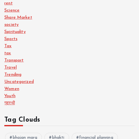
rent
Science
Share Market
society
Spirituality
Sports
Tax
tax
Transport
Travel
Trending
Uncategorized
Women
Youth
गृहस्थी
Tag Clouds
bhajan marg
bhakti
financial planning