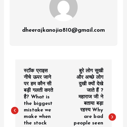
dheerajkanojia810@gmail.com
P
स्टॉक प्राइस
बुरे लोग सुखी
o
नीचे ऊपर जाने
और अच्छे लोग
पर हम कौन सी
दुखी क्यों देखे
बड़ी गलती करते
जाते हैं ?
s
है? What is
महाराज जी ने
the biggest
बताया बड़ा
t
mistake we
रहस्य Why
make when
are bad
n
the stock
people seen