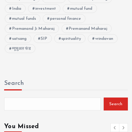
India
investment
mutual fund
mutual funds
personal finance
Premanand Ji Maharaj
Premanand Maharaj
satsang
SIP
spirituality
vrindavan
म्यूचुअल फंड
Search
Search
You Missed