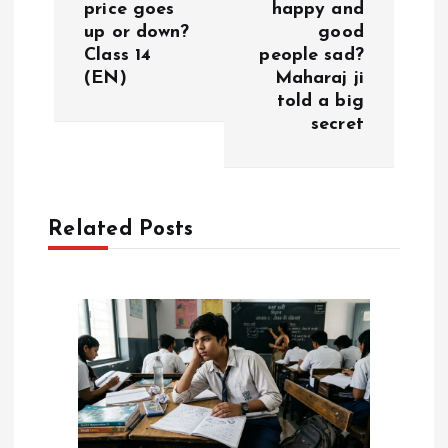
price goes
happy and
a
up or down?
good
Class 14
people sad?
v
(EN)
Maharaj ji
told a big
i
secret
g
a
Related Posts
t
i
o
n