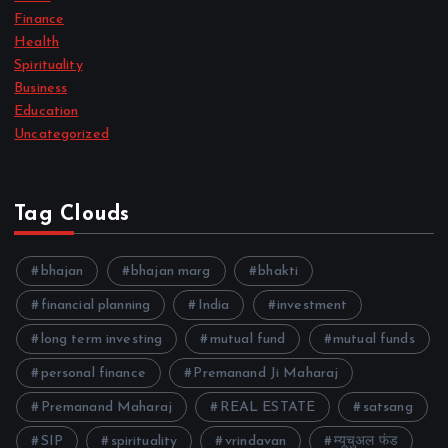
Finance
Health
Spirituality
Business
Education
Uncategorized
Tag Clouds
bhajan
bhajan marg
bhakti
financial planning
India
investment
long term investing
mutual fund
mutual funds
personal finance
Premanand Ji Maharaj
Premanand Maharaj
REAL ESTATE
satsang
SIP
spirituality
vrindavan
म्यूचुअल फंड