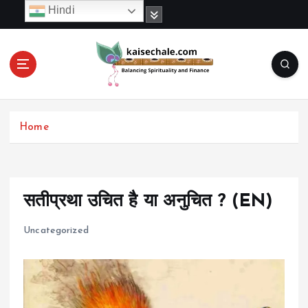
S
Hindi
k
i
p
t
o
c
o
Home
n
t
e
n
t
सतीप्रथा उचित है या अनुचित ? (EN)
Uncategorized