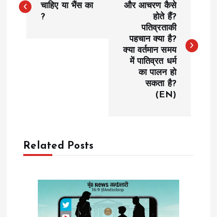
o
चाहिए या भैंस का
और आचरण कैसे
?
होते हैं?
पतिव्रताकी
s
पहचान क्या है?
क्या वर्तमान समय
t
में पातिव्रत धर्म
का पालन हो
n
सकता है?
(EN)
a
v
Related Posts
i
g
a