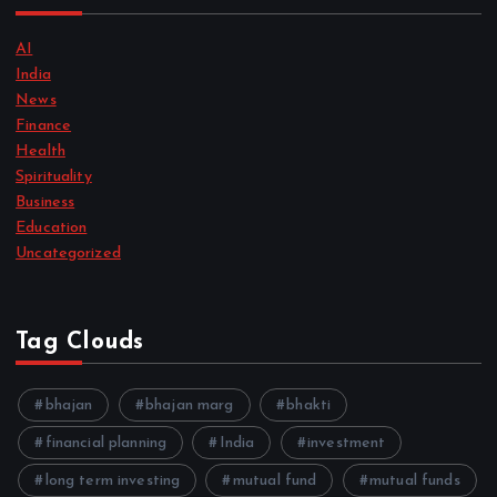
AI
India
News
Finance
Health
Spirituality
Business
Education
Uncategorized
Tag Clouds
bhajan
bhajan marg
bhakti
financial planning
India
investment
long term investing
mutual fund
mutual funds