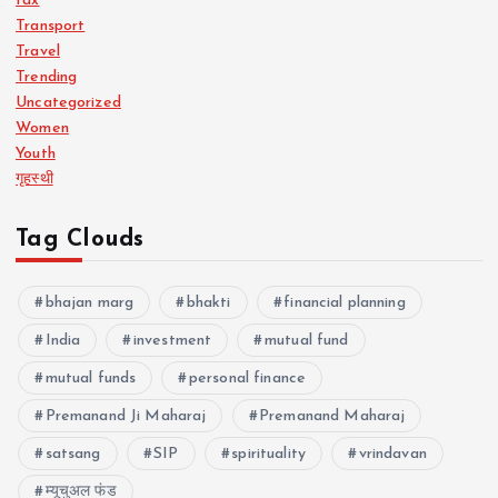
tax
Transport
Travel
Trending
Uncategorized
Women
Youth
गृहस्थी
Tag Clouds
bhajan marg
bhakti
financial planning
India
investment
mutual fund
mutual funds
personal finance
Premanand Ji Maharaj
Premanand Maharaj
satsang
SIP
spirituality
vrindavan
म्यूचुअल फंड