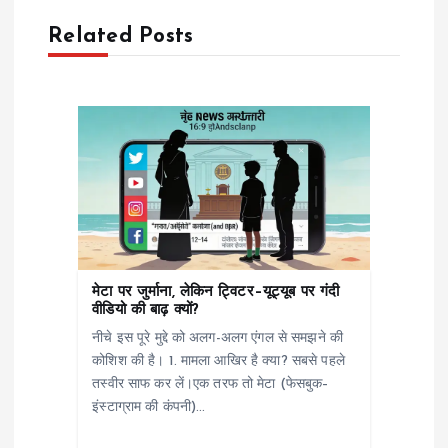
a
Related Posts
v
i
g
a
t
मेटा पर जुर्माना, लेकिन ट्विटर–यूट्यूब पर गंदी
i
वीडियो की बाढ़ क्यों?
नीचे इस पूरे मुद्दे को अलग-अलग एंगल से समझने की
o
कोशिश की है। 1. मामला आखिर है क्या? सबसे पहले
तस्वीर साफ कर लें।एक तरफ तो मेटा (फेसबुक–
n
इंस्टाग्राम की कंपनी)…