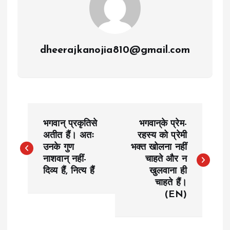
dheerajkanojia810@gmail.com
P
भगवान् प्रकृतिसे
भगवान्‌के प्रेम-
o
अतीत हैं। अतः
रहस्य को प्रेमी
उनके गुण
भक्त खोलना नहीं
नाशवान् नहीं-
चाहते और न
s
दिव्य हैं, नित्य हैं
खुलवाना ही
चाहते हैं।
t
(EN)
n