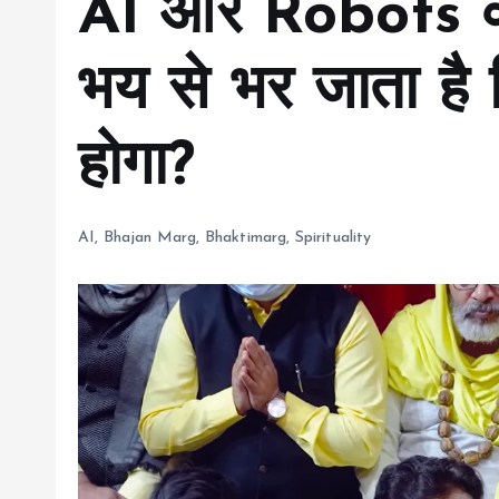
AI और Robots क
भय से भर जाता है
होगा?
AI
,
Bhajan Marg
,
Bhaktimarg
,
Spirituality