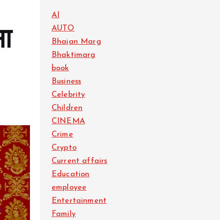
AI
AUTO
सा
Bhajan Marg
Bhaktimarg
book
Business
Celebrity
Children
CINEMA
Crime
Crypto
Current affairs
Education
employee
Entertainment
Family