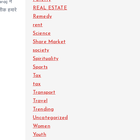
raj ने
REAL ESTATE
नीक हमारे
Remedy
rent
Science
Share Market
society
Spirituality
Sports
Tax
tax
Transport
Travel
Trending
Uncategorized
Women
Youth