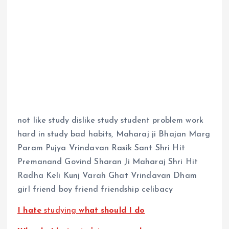
not like study dislike study student problem work
hard in study bad habits, Maharaj ji
Bhajan Marg
Param Pujya Vrindavan Rasik Sant Shri Hit
Premanand Govind Sharan Ji Maharaj Shri Hit
Radha Keli Kunj Varah Ghat Vrindavan Dham
girl friend boy friend friendship
celibacy
I hate
studying
what should I do