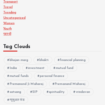
Transport
Travel
Trending
Uncategorized
Women
Youth
गृहस्थी
Tag Clouds
bhajan marg
bhakti
financial planning
India
investment
mutual fund
mutual funds
personal finance
Premanand Ji Maharaj
Premanand Maharaj
satsang
SIP
spirituality
vrindavan
म्यूचुअल फंड