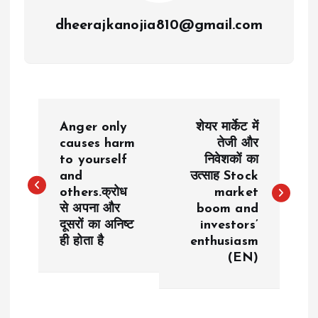
dheerajkanojia810@gmail.com
P
Anger only
शेयर मार्केट में
o
causes harm
तेजी और
to yourself
निवेशकों का
and
उत्साह Stock
s
others.क्रोध
market
से अपना और
boom and
t
दूसरों का अनिष्ट
investors’
ही होता है
enthusiasm
n
(EN)
a