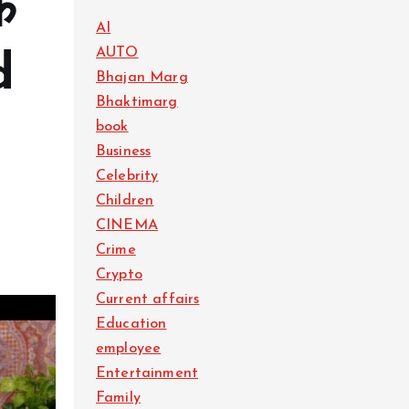
े
AI
AUTO
d
Bhajan Marg
Bhaktimarg
book
Business
Celebrity
Children
CINEMA
Crime
Crypto
Current affairs
Education
employee
Entertainment
Family