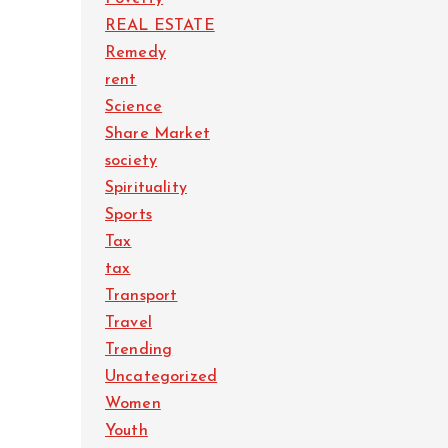
REAL ESTATE
Remedy
rent
Science
Share Market
society
Spirituality
Sports
Tax
tax
Transport
Travel
Trending
Uncategorized
Women
Youth