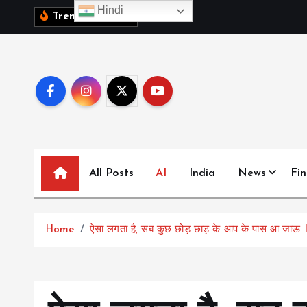
S
Hindi
1
0
व
क
ब
च
च
,
Trending News:
k
i
p
t
o
c
o
n
All Posts
AI
India
News
Fi
t
e
n
t
Home
ऐसा लगता है, सब कुछ छोड़ छाड़ के आप के पास आ जा