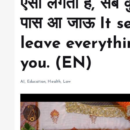
ऐसा लगता है, सब 
पास आ जाऊ It s
leave everyth
you. (EN)
AI
,
Education
,
Health
,
Law