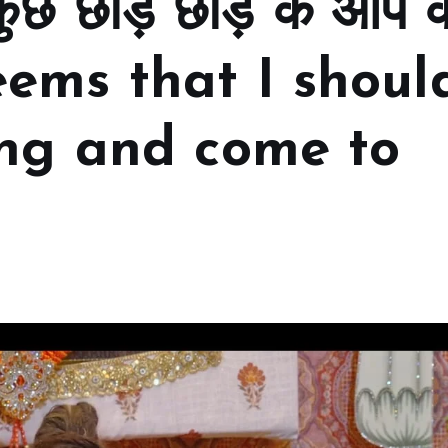
कुछ छोड़ छाड़ के आप क
eems that I shoul
ing and come to