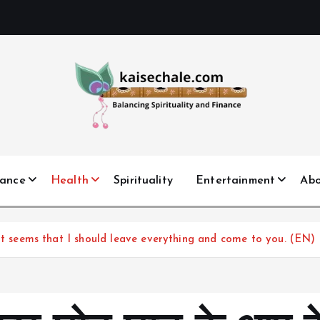
nance
Health
Spirituality
Entertainment
Ab
ऊ It seems that I should leave everything and come to you. (EN)