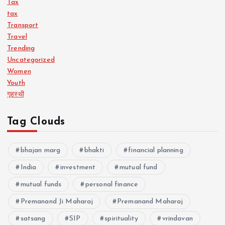
Tax
tax
Transport
Travel
Trending
Uncategorized
Women
Youth
गृहस्थी
Tag Clouds
bhajan marg
bhakti
financial planning
India
investment
mutual fund
mutual funds
personal finance
Premanand Ji Maharaj
Premanand Maharaj
satsang
SIP
spirituality
vrindavan