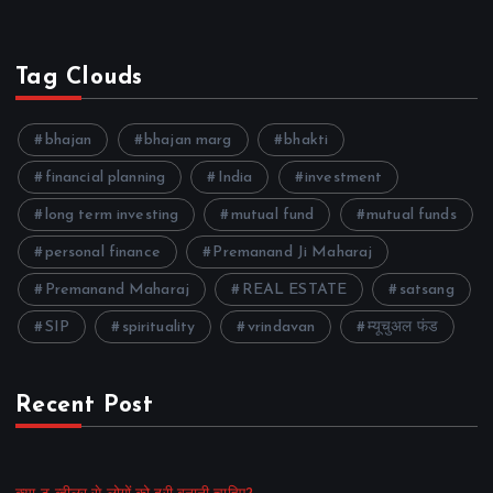
Tag Clouds
bhajan
bhajan marg
bhakti
financial planning
India
investment
long term investing
mutual fund
mutual funds
personal finance
Premanand Ji Maharaj
Premanand Maharaj
REAL ESTATE
satsang
SIP
spirituality
vrindavan
म्यूचुअल फंड
Recent Post