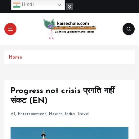
S
Hindi
k
i
p
t
o
c
o
Home
n
t
e
n
t
Progress not crisis प्रगति नहीं
संकट (EN)
AI
,
Entertainment
,
Health
,
India
,
Travel