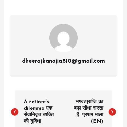
dheerajkanojia810@gmail.com
P
A retiree’s
भगवत्प्राप्ति का
o
dilemma एक
बड़ा सीधा रास्ता
सेवानिवृत्त व्यक्ति
है- प्रथम माला
की दुविधा
(EN)
s